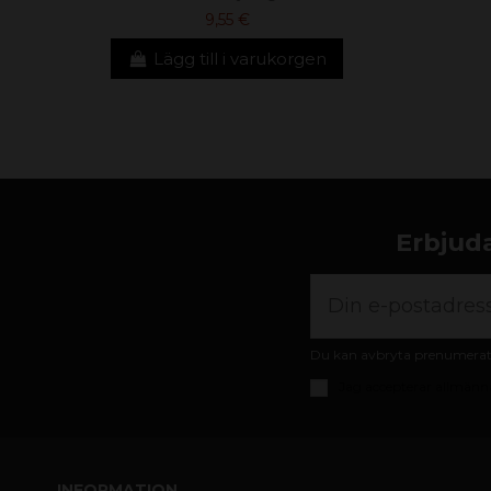
9,55 €
Lägg till i varukorgen
Erbjuda
Du kan avbryta prenumeratio
Jag accepterar
allmänna
INFORMATION