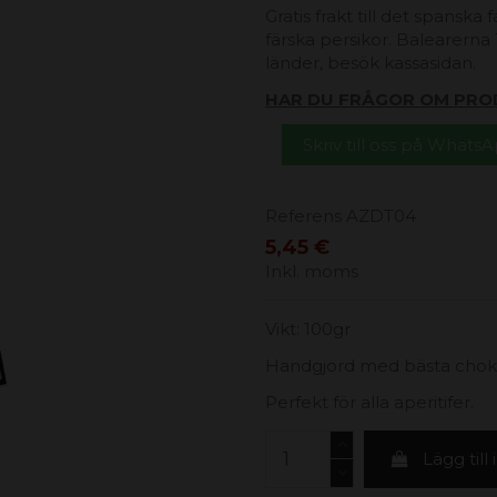
Gratis frakt till det spanska
färska persikor. Balearerna 1
länder, besök kassasidan.
HAR DU FRÅGOR OM PRO
Skriv till oss på Whats
Referens
AZDT04
5,45 €
Inkl. moms
Vikt: 100gr
Handgjord med bästa chokla
Perfekt för alla aperitifer.
Lägg till