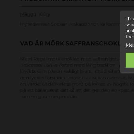
Mängd
: 100gr.
This
Ingredienser
: Socker , kakaobönor, kakaosmör, naturl
serv
anal
the
VAD ÄR MÖRK SAFFRANSCHOKLAD?
Mer
Mont Regal mörk choklad med saffran görs med h
processer i en verkstad med lång tradition i provin
krydda som passar väldigt bra till choklad efterso
den lyckas förstärka smaken av kakao avsevärt. M
en värdefull delikatess gjord på kakao av ​​högsta kva
på ett balanserat sätt så att det ger den en spec
som en gourmetprodukt.