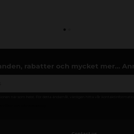
nden, rabatter och mycket mer... An
nen när som helst. För detta ändamål, vänligen hitta vår kontaktinformation 
 villkor och sekretesspolicy
Contact us