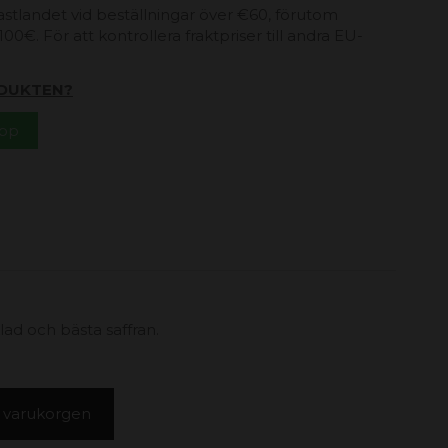
 fastlandet vid beställningar över €60, förutom
00€. För att kontrollera fraktpriser till andra EU-
DUKTEN?
App
d och bästa saffran.
 i varukorgen