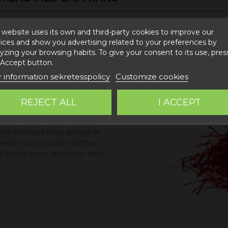
 website uses its own and third-party cookies to improve our
ig vanilj, sojalecitin och Jiloca saffran.
ices and show you advertising related to your preferences by
yzing your browsing habits. To give your consent to its use, pres
 Accept button.
 information sekretesspolicy
Customize cookies
elt hantverksmässiga
REJECT ALL
I ACCEPT
sen Teruel. Saffran är en
m den har en bitter bas och
örk choklad med saffran är
litet som tillsätts saffran
iell touch som utmärker den