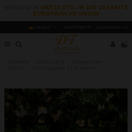
VERSAND IN
48/120 STD. IN DIE GESAMTE
EUROPÄISCHE UNION
Deutsch
+34 613982278
Kontaktiere uns
0
Startseite
PRODUKTE
Abgepackter
Pfirsich
Pfirsichtablett 22 Einheiten