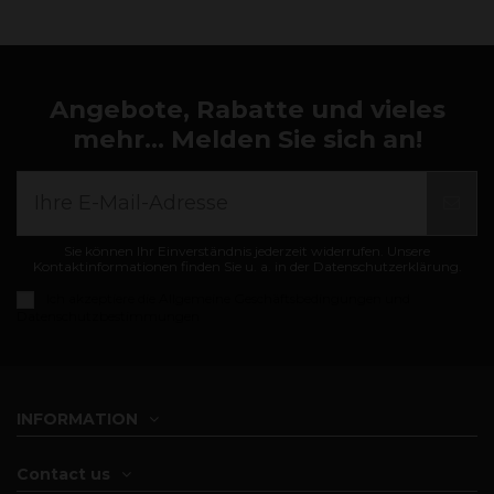
Angebote, Rabatte und vieles
mehr... Melden Sie sich an!
Sie können Ihr Einverständnis jederzeit widerrufen. Unsere
Kontaktinformationen finden Sie u. a. in der Datenschutzerklärung.
Ich akzeptiere die
Allgemeine Geschäftsbedingungen und
Datenschutzbestimmungen
INFORMATION
Contact us