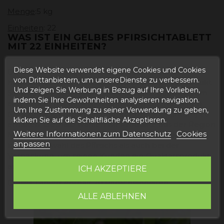
Menge
:5 kg
Einheiten
: 22
WAS IST EIN GELBES PFIRSICHTABLETT
MIT 22 EINHEITEN?
Diese Website verwendet eigene Cookies und Cookies
Der Premium Bagged Yellow Peach ist ein
von Drittanbietern, um unsereDienste zu verbessern.
handwerklich hergestelltes und traditionelles Produkt.
Und zeigen Sie Werbung in Bezug auf Ihre Vorlieben,
Sie wird zum optimalen Reifezeitpunkt geerntet, um
indem Sie Ihre Gewohnheiten analysieren navigation.
eine Frucht mit außergewöhnlichen Eigenschaften
Um Ihre Zustimmung zu seiner Verwendung zu geben,
(Geschmack, Farbe und großer Aromenreichtum) zu
klicken Sie auf die Schaltfläche Akzeptieren.
erhalten. Deshalb wählen wir Produkte aus der Region
Weitere Informationen zum Datenschutz
Cookies
Mazaleón. Mit sorgfältiger und präziser Arbeit sowohl
anpassen
bei der Auswahl des Pfirsichs als auch bei der
Verpackung, um seinen Kunden ein Qualitätsprodukt
anzubieten.
ICH AKZEPTIERE
Dieses Tablett enthält 20 Pfirsicheinheiten.
ALLE ABLEHNEN