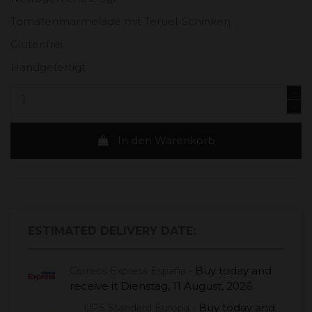
Tomatenmarmelade mit Teruel-Schinken
Glutenfrei
Handgefertigt
In den Warenkorb
ESTIMATED DELIVERY DATE:
Buy today
and
Correos Express España -
receive it
Dienstag, 11 August, 2026
Buy today
and
UPS Standard Europa -