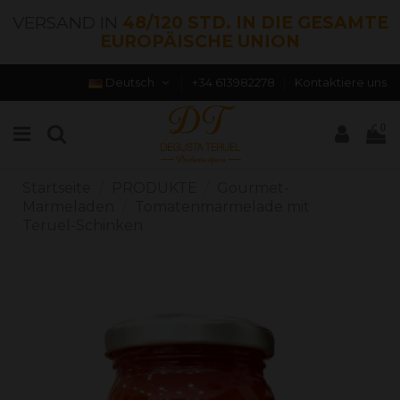
VERSAND IN
48/120 STD. IN DIE GESAMTE
EUROPÄISCHE UNION
Deutsch
+34 613982278
Kontaktiere uns
0
Startseite
PRODUKTE
Gourmet-
Marmeladen
Tomatenmarmelade mit
Teruel-Schinken