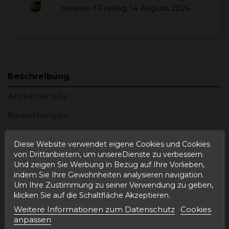
receive it
Freitag, 14 August, 2026
Beschreibung
Artikeldetails
Bewertungen
Diese Website verwendet eigene Cookies und Cookies
PRODUKTINFORMATIONEN
von Drittanbietern, um unsereDienste zu verbessern.
"TOMATENMARMELADE MIT TERUEL-
Und zeigen Sie Werbung in Bezug auf Ihre Vorlieben,
SCHINKEN"
indem Sie Ihre Gewohnheiten analysieren navigation.
Um Ihre Zustimmung zu seiner Verwendung zu geben,
klicken Sie auf die Schaltfläche Akzeptieren.
Unsere Gourmet-Marmeladen werden in Foz, Calanda,
von Hand hergestellt. Marmeladen aller Art, mit
Weitere Informationen zum Datenschutz
Cookies
anpassen
innovativen und kräftigen Aromen.