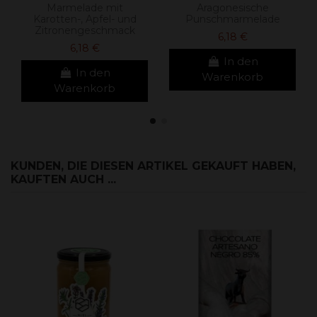
Marmelade mit
Aragonesische
Karotten-, Apfel- und
Punschmarmelade
Zitronengeschmack
6,18 €
6,18 €
In den
In den
Warenkorb
Warenkorb
KUNDEN, DIE DIESEN ARTIKEL GEKAUFT HABEN,
KAUFTEN AUCH ...