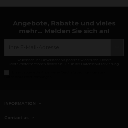
Angebote, Rabatte und vieles
mehr... Melden Sie sich an!
Sie können Ihr Einverständnis jederzeit widerrufen. Unsere
Kontaktinformationen finden Sie u. a. in der Datenschutzerklärung.
Ich akzeptiere die
Allgemeine Geschäftsbedingungen und
Datenschutzbestimmungen
INFORMATION
Contact us