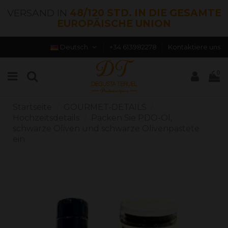
VERSAND IN
48/120 STD. IN DIE GESAMTE
EUROPÄISCHE UNION
Deutsch
+34 613982278
Kontaktiere uns
0
Startseite
GOURMET-DETAILS
Hochzeitsdetails
Packen Sie PDO-Öl,
schwarze Oliven und schwarze Olivenpastete
ein