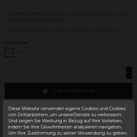
Geschenkpaket mit PDO-Öl, schwarzen Oliven im Glas
und schwarzer Olivenpaste.
Ideal für Hochzeiten, Taufen und Kommunionen.
Embalaje
Sí
No
In den Warenkorb
Diese Website verwendet eigene Cookies und Cookies
von Drittanbietern, um unsereDienste zu verbessern.
Und zeigen Sie Werbung in Bezug auf Ihre Vorlieben,
indem Sie Ihre Gewohnheiten analysieren navigation.
ESTIMATED DELIVERY DATE:
Um Ihre Zustimmung zu seiner Verwendung zu geben,