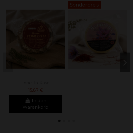
Sonderpreis!
Tonelito-Käse
15,87 €
In den
Warenkorb