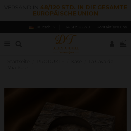
VERSAND IN
48/120 STD. IN DIE GESAMTE
EUROPÄISCHE UNION
Deutsch
+34 613982278
Kontaktiere uns
0
Startseite
PRODUKTE
Käse
La Cava de
Mía-Käse