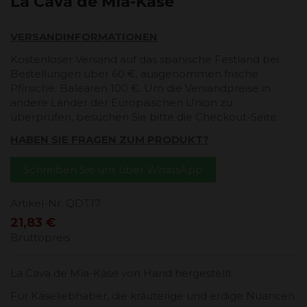
La Cava de Mía-Käse
VERSANDINFORMATIONEN
Kostenloser Versand auf das spanische Festland bei
Bestellungen über 60 €, ausgenommen frische
Pfirsiche. Balearen 100 €. Um die Versandpreise in
andere Länder der Europäischen Union zu
überprüfen, besuchen Sie bitte die Checkout-Seite.
HABEN SIE FRAGEN ZUM PRODUKT?
Schreiben Sie uns über WhatsApp
Artikel-Nr.
QDT17
21,83 €
Bruttopreis
La Cava de Mía-Käse von Hand hergestellt.
Für Käseliebhaber, die kräuterige und erdige Nuancen