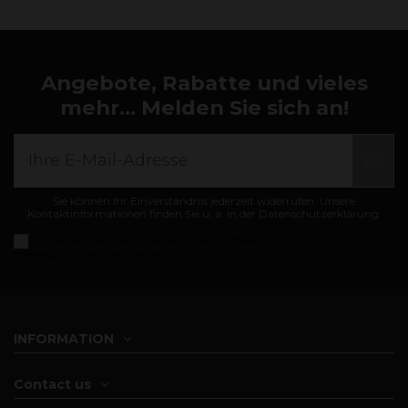
Angebote, Rabatte und vieles
mehr... Melden Sie sich an!
Sie können Ihr Einverständnis jederzeit widerrufen. Unsere
Kontaktinformationen finden Sie u. a. in der Datenschutzerklärung.
Ich akzeptiere die
Allgemeine Geschäftsbedingungen und
Datenschutzbestimmungen
INFORMATION
Contact us