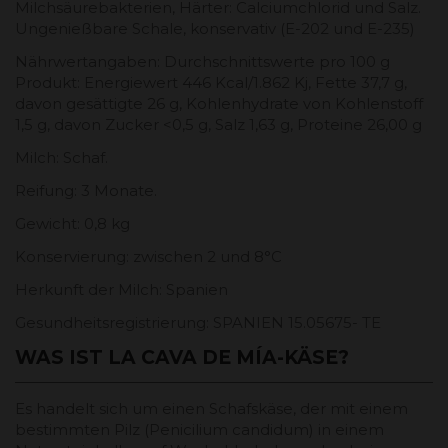
Milchsäurebakterien, Härter: Calciumchlorid und Salz.
Ungenießbare Schale, konservativ (E-202 und E-235)
Nährwertangaben: Durchschnittswerte pro 100 g
Produkt: Energiewert 446 Kcal/1.862 Kj, Fette 37,7 g,
davon gesättigte 26 g, Kohlenhydrate von Kohlenstoff
1,5 g, davon Zucker <0,5 g, Salz 1,63 g, Proteine ​​26,00 g
Milch: Schaf.
Reifung: 3 Monate.
Gewicht: 0,8 kg
Konservierung: zwischen 2 und 8°C
Herkunft der Milch: Spanien
Gesundheitsregistrierung: SPANIEN 15.05675- TE
WAS IST LA CAVA DE MÍA-KÄSE?
Es handelt sich um einen Schafskäse, der mit einem
bestimmten Pilz (Penicilium candidum) in einem