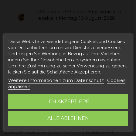
Buy today
and
UPS Express EUROPA -
receive it
Montag, 10 August, 2026
Diese Website verwendet eigene Cookies und Cookies
von Drittanbietern, um unsereDienste zu verbessern.
Und zeigen Sie Werbung in Bezug auf Ihre Vorlieben,
Beschreibung
indem Sie Ihre Gewohnheiten analysieren navigation.
Um Ihre Zustimmung zu seiner Verwendung zu geben,
Artikeldetails
klicken Sie auf die Schaltfläche Akzeptieren.
Weitere Informationen zum Datenschutz
Cookies
Bewertungen
anpassen
ICH AKZEPTIERE
PRODUKTINFORMATIONEN "LA CAVA
DE MÍA KÄSE“
ALLE ABLEHNEN
Zutaten: Rohe Schafsmilch, Lab, Konservierungsstoffe:
Lysozym (aus EGG gewonnen) und Kaliumnitrat,