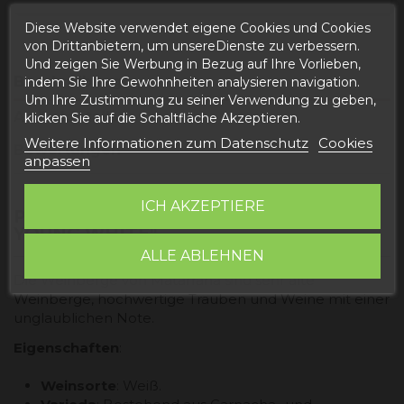
Diese Website verwendet eigene Cookies und Cookies
von Drittanbietern, um unsereDienste zu verbessern.
Und zeigen Sie Werbung in Bezug auf Ihre Vorlieben,
Beschreibung
indem Sie Ihre Gewohnheiten analysieren navigation.
Um Ihre Zustimmung zu seiner Verwendung zu geben,
Artikeldetails
klicken Sie auf die Schaltfläche Akzeptieren.
Weitere Informationen zum Datenschutz
Cookies
Bewertungen
anpassen
ICH AKZEPTIERE
PRODUKTINFORMATIONEN "CRIAL
YOUNG WHITE"
ALLE ABLEHNEN
Die Weinberge von Matarraña sind sehr alte
Weinberge, hochwertige Trauben und Weine mit einer
unglaublichen Note.
Eigenschaften
:
Weinsorte
: Weiß.