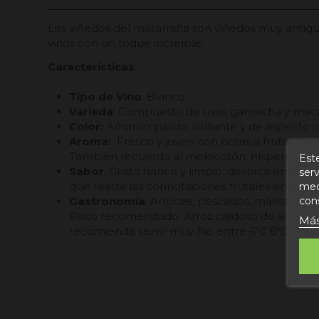
Los viñedos del matarraña son viñedos muy antiguo
vinos con un toque increíble.
Características
:
Tipo de Vino
: Blanco.
Varieda
: Compuesto de uvas garnacha y mac
Color:
Amarillo pálido, brillante y de aspecto cr
Aroma:
Fresco y joven con notas a frutas trop
También recuerda al melocotón, nísperos y al
Este
Sabor
: Gusto franco y limpio, destaca en boca
serv
que realza las connotaciones frutales encontra
medi
Gastronomía
: Arroces, pescados, mariscos y e
con
Plato recomendado: Arroz caldoso de almejas
Más
recomienda servir muy frio entre 6ºC 8ºC