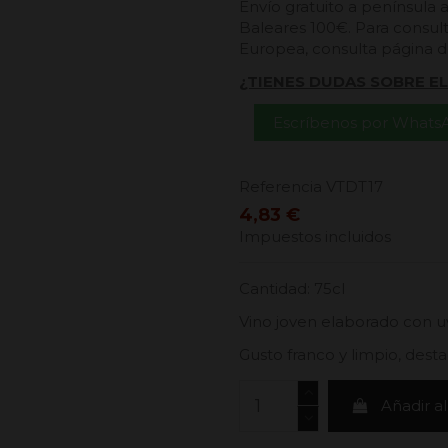
Envío gratuito a península 
Baleares 100€. Para consult
Europea, consulta página 
¿TIENES DUDAS SOBRE E
Escríbenos por Whats
Referencia
VTDT17
4,83 €
Impuestos incluidos
Cantidad: 75cl
Vino joven elaborado con 
Gusto franco y limpio, dest
Añadir al