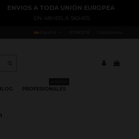
ENVIOS A TODA UNIÓN EUROPEA
EN 48HRS A 96HRS
Español
613982278
Contáctenos
ACCESO
BLOG
PROFESIONALES
n