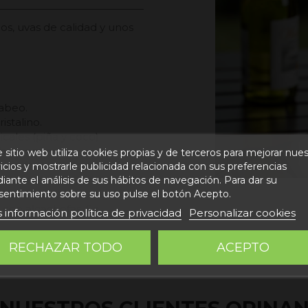
s, uvas de calidad y unos
abeo.
istalino.
icales (piña y coco).
baricoques.
 sitio web utiliza cookies propias y de terceros para mejorar nue
 una frescura equilibrada
icios y mostrarle publicidad relacionada con sus preferencias
das en nariz.
ante el análisis de sus hábitos de navegación. Para dar su
nsaladas de pasta ligeras.
sentimiento sobre su uso pulse el botón Acepto.
 con alcachofas. Se
 información política de privacidad
Personalizar cookies
RECHAZAR TODO
ACEPTO