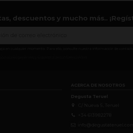
tas, descuentos y mucho más.. ¡Regíst
aja en cualquier momento. Para ello, consulte nuestra información de contacto e
ondiciones generales y la política de confidencialidad
ACERCA DE NOSOTROS
Degusta Teruel
C/ Nueva 5, Teruel
+34 613982278
info@degustateruel.co