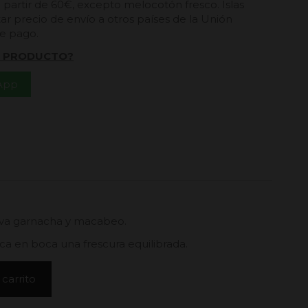
a partir de 60€, excepto melocotón fresco. Islas
ar precio de envío a otros países de la Unión
de pago.
L PRODUCTO?
App
uva garnacha y macabeo.
aca en boca una frescura equilibrada.
 carrito