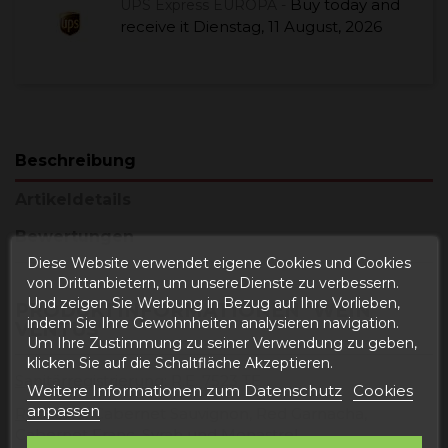
Buy today
and
UPS Express EUROPA -
receive it
Dienstag, 11 August, 2026
Beschreibung
Artikeldetails
Bewertungen
Diese Website verwendet eigene Cookies und Cookies
von Drittanbietern, um unsereDienste zu verbessern.
Und zeigen Sie Werbung in Bezug auf Ihre Vorlieben,
PRODUKTINFORMATIONEN "WEIN
indem Sie Ihre Gewohnheiten analysieren navigation.
VENTUS"
Um Ihre Zustimmung zu seiner Verwendung zu geben,
klicken Sie auf die Schaltfläche Akzeptieren.
Sanitärregistrierung
: R.E. 7523 TE
Weitere Informationen zum Datenschutz
Cookies
anpassen
Rebsorte
: Cabernet Sauvignon, Red Garnacha,
Cabernet Franc, Syrah und Monastrel.