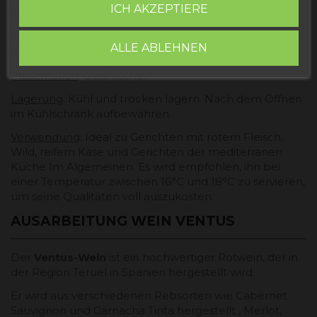
ICH AKZEPTIERE
Menge
: 70 cl.
Mindestens haltbar bis:
Siehe Behälter (normalerweise
ALLE ABLEHNEN
9–12 Monate).
Präsentation
: Glasflasche.
Lagerung
: Kühl und trocken lagern. Nach dem Öffnen
im Kühlschrank aufbewahren.
Verwendung
: Ideal zu Gerichten mit rotem Fleisch,
Wild, reifem Käse und Gerichten der mediterranen
Küche Im Algemeinen. Es wird empfohlen, ihn bei
einer Temperatur zwischen 16°C und 18°C ​​zu servieren,
um seine Qualitäten voll auszukosten.
AUSARBEITUNG WEIN VENTUS
Der
Ventus-Wein
ist ein hochwertiger Rotwein, der in
der Region Teruel in Spanien hergestellt wird.
Er wird aus verschiedenen Rebsorten wie Cabernet
Sauvignon und Garnacha Tinta hergestellt , Merlot,