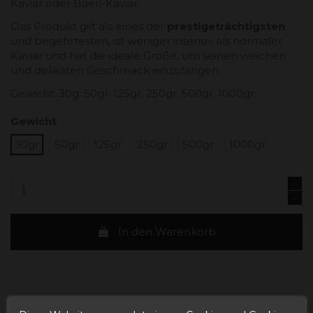
Kaviar oder Baeri-Kaviar.
Das Produkt gilt als eines der
prestigeträchtigsten
und begehrtesten, ist weniger intensiv als normaler
Kaviar und hat die ideale Größe, um seinen weichen
und delikaten Geschmack einzufangen.
Gewicht: 30g. 50gr. 125gr. 250gr. 500gr. 1000gr.
Gewicht
30gr
50gr
125gr
250gr
500gr
1000gr
In den Warenkorb