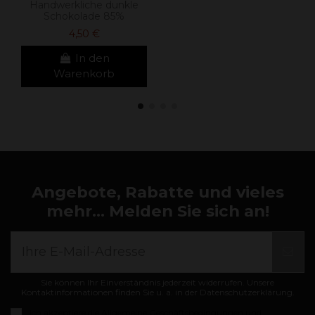
Handwerkliche dunkle
Schokolade 85%
4,50 €
In den
Warenkorb
Angebote, Rabatte und vieles
mehr... Melden Sie sich an!
Sie können Ihr Einverständnis jederzeit widerrufen. Unsere
Kontaktinformationen finden Sie u. a. in der Datenschutzerklärung.
Ich akzeptiere die
Allgemeine Geschäftsbedingungen und