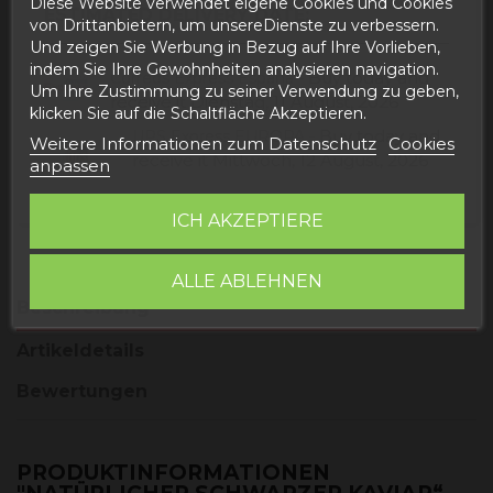
Diese Website verwendet eigene Cookies und Cookies
ESTIMATED DELIVERY DATE:
von Drittanbietern, um unsereDienste zu verbessern.
Und zeigen Sie Werbung in Bezug auf Ihre Vorlieben,
indem Sie Ihre Gewohnheiten analysieren navigation.
Buy today
and
Correos Express España -
Um Ihre Zustimmung zu seiner Verwendung zu geben,
receive it
Dienstag, 11 August, 2026
klicken Sie auf die Schaltfläche Akzeptieren.
Buy today
and
UPS Express EUROPA -
Weitere Informationen zum Datenschutz
Cookies
receive it
Mittwoch, 12 August, 2026
anpassen
ICH AKZEPTIERE
ALLE ABLEHNEN
Beschreibung
Artikeldetails
Bewertungen
PRODUKTINFORMATIONEN