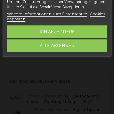
Um Ihre Zustimmung zu seiner Verwendung zu geben,
klicken Sie auf die Schaltfläche Akzeptieren.
Gewicht
Weitere Informationen zum Datenschutz
Cookies
150gr
250gr
anpassen
ICH AKZEPTIERE
ALLE ABLEHNEN
In den Warenkorb
ESTIMATED DELIVERY DATE:
Buy today
and
Correos Express España -
receive it
Dienstag, 11 August, 2026
Buy today
and
UPS Standard Europa -