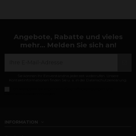
Angebote, Rabatte und vieles
mehr... Melden Sie sich an!
Sie können Ihr Einverständnis jederzeit widerrufen. Unsere
Kontaktinformationen finden Sie u. a. in der Datenschutzerklärung.
Ich akzeptiere die
Allgemeine Geschäftsbedingungen und
Datenschutzbestimmungen
INFORMATION