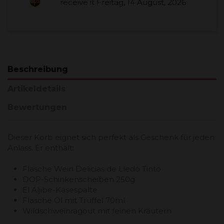
receive it
Freitag, 14 August, 2026
Beschreibung
Artikeldetails
Bewertungen
Dieser Korb eignet sich perfekt als Geschenk für jeden
Anlass. Er enthält:
Flasche Wein Delicias de Lledó Tinto
DOP-Schinkenscheiben 250g
El Aljibe-Käsespalte
Flasche Öl mit Trüffel 70ml
Wildschweinragout mit feinen Kräutern