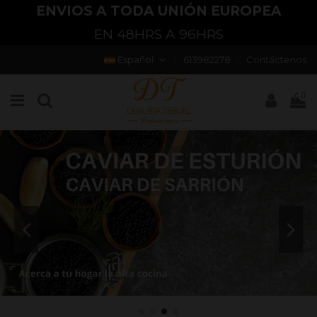
ENVÍOS EN 24HRS/48HRS
PENÍNSULA Y BALEARES
Español
613982278
Contáctenos
0