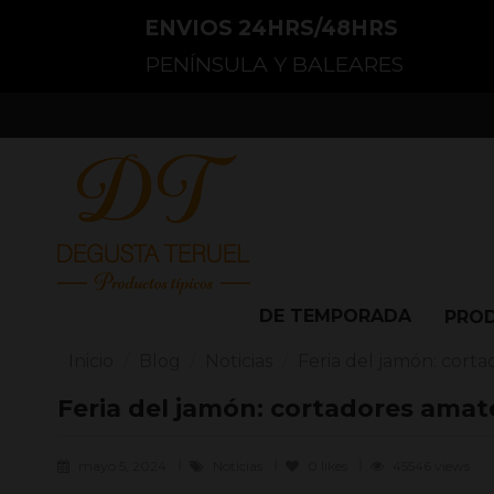
ENVIOS 24HRS/48HRS
PENÍNSULA Y BALEARES
DE TEMPORADA
PRO
Inicio
Blog
Noticias
Feria del jamón: cort
Feria del jamón: cortadores ama
mayo 5, 2024
Noticias
0
likes
45546 views