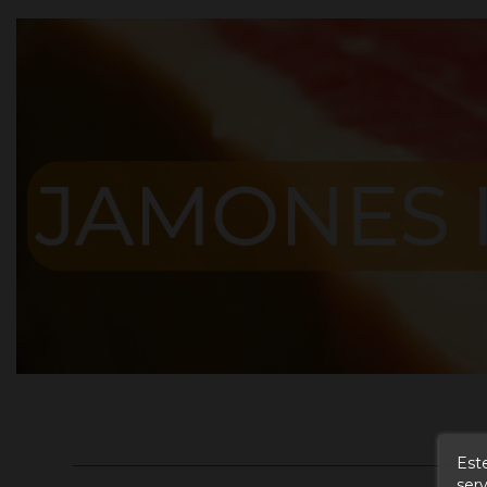
Este
serv