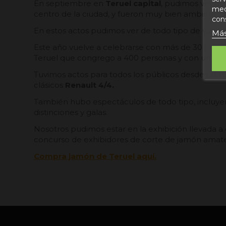
En septiembre en
Teruel capital
, pudimos ver de
medi
centro de la ciudad, y fueron muy bien ambientado
con
En estos actos pudimos ver de todo tipo de varied
Más
Este año vuelve a celebrarse con más de 30 edicio
Terue
l
que congrego a 400 personas y con un ambien
Tuvimos actos para todos los públicos desde los 
clásicos
Renault 4/4.
También hubo espectáculos de todo tipo, incluyend
distinciones y galas.
Nosotros pudimos estar en la exhibición llevada a
concurso de exhibidores de corte de jamón amate
Compra jamón de Teruel aquí.