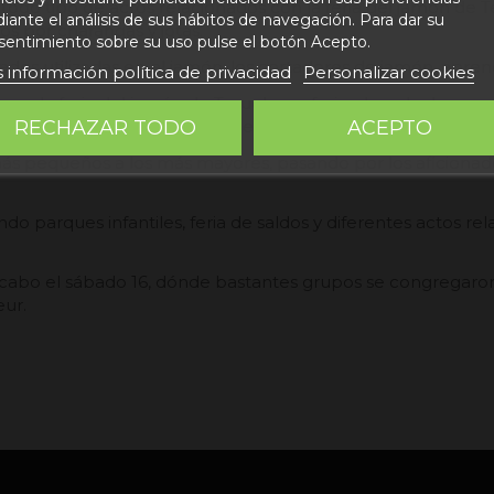
 todo tipo de actos relacionados con la
feria del jamón de T
ante el análisis de sus hábitos de navegación. Para dar su
s por charangas y jotas.
sentimiento sobre su uso pulse el botón Acepto.
ades utilizadas en el jamón, los cortadores de jamón, apre
 información política de privacidad
Personalizar cookies
nes, la feria del jamón de Teruel, una feria plagada de nov
RECHAZAR TODO
ACEPTO
te y un recorrido increíble que dio lugar a la mayor satis
más pequeños a los más mayores, pasando por los aficionad
o parques infantiles, feria de saldos y diferentes actos re
 cabo el sábado 16, dónde bastantes grupos se congregaron
ur.