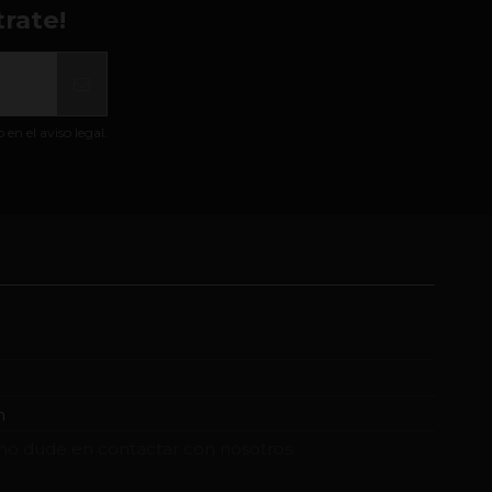
rate!
n el aviso legal.
m
no dude en contactar con nosotros.