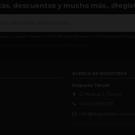
tas, descuentos y mucho más.. ¡Regíst
aja en cualquier momento. Para ello, consulte nuestra información de contacto e
ondiciones generales y la política de confidencialidad
ACERCA DE NOSOTROS
Degusta Teruel
C/ Nueva 5, Teruel
+34 613982278
info@degustateruel.co
Cualquier duda que tenga, 