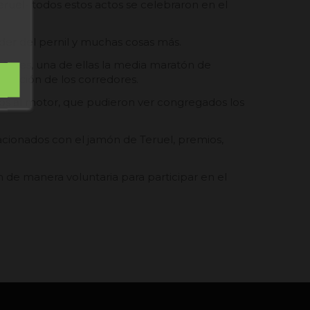
eruel-
todos estos actos se celebraron en el
nder del pernil y muchas cosas más.
edades, una de ellas la media maratón de
facción de los corredores.
os al motor, que pudieron ver congregados los
lacionados con el jamón de Teruel, premios,
 de manera voluntaria para participar en el