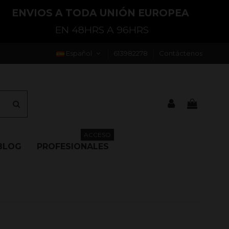
ENVIOS A TODA UNIÓN EUROPEA
EN 48HRS A 96HRS
Español
613982278
Contáctenos
ACCESO
BLOG
PROFESIONALES