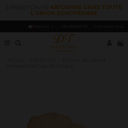
EXPÉDITION EN
48/120HRS DANS TOUTE
L'UNION EUROPÉENNE
Français
+34 613982278
Contactez-nous
0
Accueil
PRODUITS
Élaboré de Canard
Premier Foie Gras De Canard