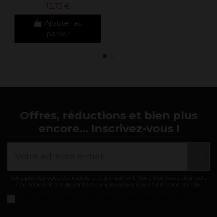
12,73 €
Ajouter au
panier
Offres, réductions et bien plus
encore... Inscrivez-vous !
Vous pouvez vous désinscrire à tout moment. Vous trouverez pour cela
nos informations de contact dans les conditions d'utilisation du site.
J'accepte les
conditions générales et politique de confidentialité