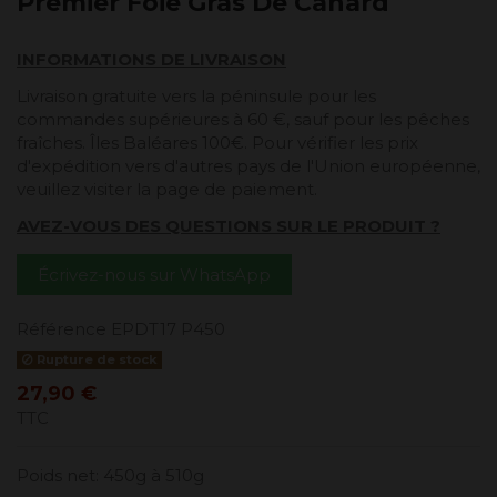
Premier Foie Gras De Canard
INFORMATIONS DE LIVRAISON
Livraison gratuite vers la péninsule pour les
commandes supérieures à 60 €, sauf pour les pêches
fraîches. Îles Baléares 100€. Pour vérifier les prix
d'expédition vers d'autres pays de l'Union européenne,
veuillez visiter la page de paiement.
AVEZ-VOUS DES QUESTIONS SUR LE PRODUIT ?
Écrivez-nous sur WhatsApp
Référence
EPDT17 P450
Rupture de stock
27,90 €
TTC
Poids net: 450g à 510g