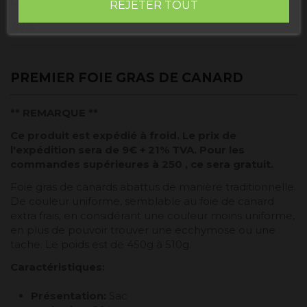
Détails du produit
REJETER TOUT
Avis
PREMIER FOIE GRAS DE CANARD
** REMARQUE **
Ce produit est expédié à froid. Le prix de
l'expédition sera de 9€ + 21% TVA. Pour les
commandes supérieures à 250 , ce sera gratuit.
Foie gras de canards abattus de manière traditionnelle.
De couleur uniforme, semblable au foie de canard
extra frais, en considérant une couleur moins uniforme,
en plus de pouvoir trouver une ecchymose ou une
tache. Le poids est de 450g à 510g.
Caractéristiques
:
Présentation:
Sac