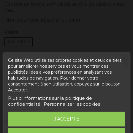
Couleur uniforme, semblable au foie de canard extra
frais.
Idéal pour tout déjeuner ou dîner.
Poids
450- 510 gr
Ce site Web utilise ses propres cookies et ceux de tiers
pour améliorer nos services et vous montrer des
publicités liées à vos préférences en analysant vos
habitudes de navigation. Pour donner votre
Ajouter au panier
consentement à son utilisation, appuyez sur le bouton
Accepter.
Plus d'informations sur la politique de
confidentialité
Personnaliser les cookies
J'ACCEPTE
Description