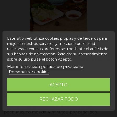
Este sitio web utiliza cookies propias y de terceros para
MIEL EN UN PLATO PRINCIPAL: POLLO
mejorar nuestros servicios y mostrarle publicidad
A LA MIEL CON AJO
relacionada con sus preferencias mediante el análisis de
sus hábitos de navegación. Para dar su consentimiento
La miel puede convertir un alimento como el pollo en
sobre su uso pulse el botón Acepto.
un plato jugoso y con mucho sabor .
Más información política de privacidad
Personalizar cookies
RECETA:
ACEPTO
1.- Sazonamos 4 muslos o pechugas de pollo con sal y
pimienta mientras calentamos el aceite en una sartén
RECHAZAR TODO
bastante grande a fuego medio- alto. Sellamos el pollo
dorándolo durante unos 4 o 5 minutos (si son
pechugas, no más de 4 minutos) por cada lado.