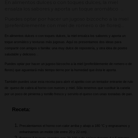
En alimentos dulces o con toques dulces, la miel
ensalza los sabores y aporta un toque aromático ...
Puedes optar por hacer un jugoso bizcocho a la miel
(preferiblemente con miel de romero o de flores)...
En alimentos dulces o con toques dulces, la miel ensalza los sabores y aporta un 
toque aromático y texturas más jugosas. Aquí os presentamos dos ideas para 
compartir con amigos o familia: una muy dulce de repostería, y otra idea de postre 
saludable y delicioso. . 
Puedes optar por hacer un jugoso 
bizcocho a la mie
l (preferiblemente de romero o de 
flores) que aguantará más tiempo tierno por la humedad que ésta le aporta.
También puedes usar esta receta para abrir el apetito con un tentador entrante de rulo 
de  queso de cabra al horno con nueces y miel. Sólo tenemos que sustituir la canela 
por un poco de pimienta y tomillo fresco y servirlo el queso con unas tostadas de pan.
Receta:
Precalentamos el horno con calor arriba y abajo a 180 °C y engrasamos y 
enharinamos un molde (de entre 20 y 22 cm).
Batimos 3 huevos grandes con 70-100 g de azúcar durante 4 o 5 minutos 