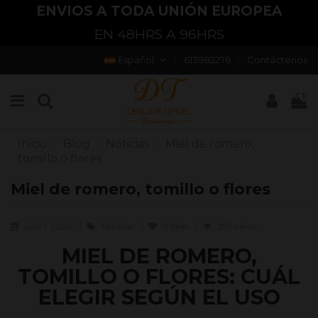
ENVIOS A TODA UNIÓN EUROPEA
EN 48HRS A 96HRS
Español
613982278
Contáctenos
0
Inicio
Blog
Noticias
Miel de romero,
tomillo o flores
Miel de romero, tomillo o flores
julio 1, 2026
Noticias
0
likes
2115 views
MIEL DE ROMERO,
TOMILLO O FLORES: CUÁL
ELEGIR SEGÚN EL USO