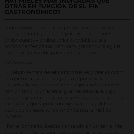
HAY MIELES MÁS INDICADAS QUE
OTRAS EN FUNCIÓN DE SU FIN
GASTRONÓMICO?
Todos conocemos la miel por ser una fuente de
energía natural y también por sus propiedades
antioxidantes y antibacterianas debidas a sus
componentes y su acidez, pero, ¿sabemos elegir la
miel más apropiada para nuestros platos?
CONSEJOS:
Cuando se trata de alimentos suaves y dulces como
los quesos frescos, el yogurt, la repostería y las
tostadas, lo más aconsejable es que escojas una miel
con un sabor y un aroma igualmente suave, cuyo
sabor no predomine ni eclipse el sabor del alimento
principal, y que aporte un ligero aroma y dulzor. Para
este tipo de usos, te recomendamos la
miel de
romero
.
Por el contrario, si estás pensando en utilizar la miel
para alimentos salados o para recetas con carácter