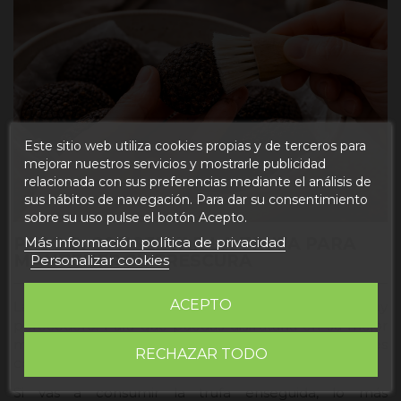
Este sitio web utiliza cookies propias y de terceros para
mejorar nuestros servicios y mostrarle publicidad
relacionada con sus preferencias mediante el análisis de
sus hábitos de navegación. Para dar su consentimiento
sobre su uso pulse el botón Acepto.
PASO 3: CONSERVAR LA TRUFA PARA
Más información política de privacidad
MANTENER SU FRESCURA
Personalizar cookies
ACEPTO
La trufa negra es un producto fresco que es muy
perecedero. Para que puedas disfrutarla en su mejor
momento, te explicamos paso a paso como debes
RECHAZAR TODO
conservarla correctamente.
Si vas a consumir la trufa enseguida, lo más