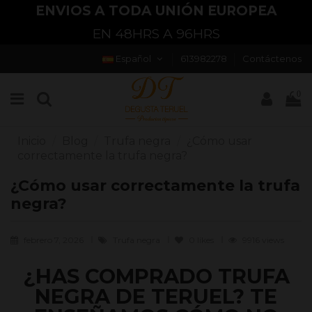
ENVIOS A TODA UNIÓN EUROPEA
EN 48HRS A 96HRS
Español
613982278
Contáctenos
0
Inicio
Blog
Trufa negra
¿Cómo usar
correctamente la trufa negra?
¿Cómo usar correctamente la trufa
negra?
febrero 7, 2026
Trufa negra
0
likes
9916 views
¿HAS COMPRADO TRUFA
NEGRA DE TERUEL? TE