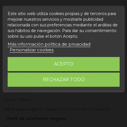
Este sitio web utiliza cookies propias y de terceros para
mejorar nuestros servicios y mostrarle publicidad
relacionada con sus preferencias mediante el análisis de
Descripción
sus hábitos de navegación. Para dar su consentimiento
sobre su uso pulse el botón Acepto.
Detalles del producto
Más información política de privacidad
Opiniones
Personalizar cookies
ACEPTO
PACK ACEITE DOP, OLIVAS NEGRAS Y
PATÉ DE OLIVAS NEGRAS
RECHAZAR TODO
- Aceite DOP:
Peso: 100ml
Ideal para regalos, bodas, comuniones y bautizos.
- Paté de aceitunas negras: