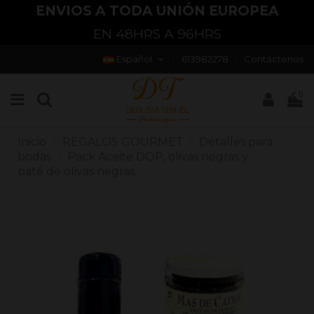
ENVIOS A TODA UNIÓN EUROPEA
EN 48HRS A 96HRS
Español
613982278
Contáctenos
0
Inicio
REGALOS GOURMET
Detalles para
bodas
Pack Aceite DOP, olivas negras y
paté de olivas negras