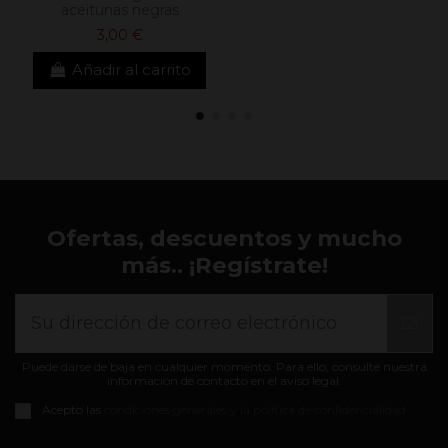
aceitunas negras
3,00 €
Añadir al carrito
Ofertas, descuentos y mucho
más.. ¡Regístrate!
Puede darse de baja en cualquier momento. Para ello, consulte nuestra
información de contacto en el aviso legal.
Acepto las
condiciones generales y la política de confidencialidad