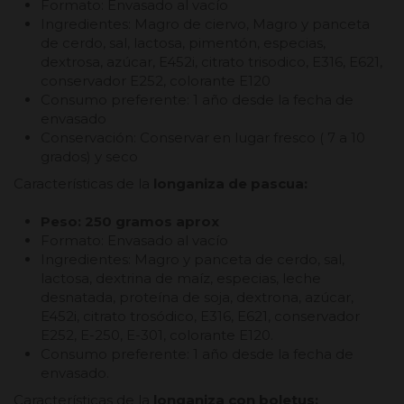
Formato: Envasado al vacío
Ingredientes: Magro de ciervo, Magro y panceta
de cerdo, sal, lactosa, pimentón, especias,
dextrosa, azúcar, E452i, citrato trisodico, E316, E621,
conservador E252, colorante E120
Consumo preferente: 1 año desde la fecha de
envasado
Conservación: Conservar en lugar fresco ( 7 a 10
grados) y seco
Características de la
longaniza de pascua:
Peso: 250 gramos aprox
Formato: Envasado al vacío
Ingredientes: Magro y panceta de cerdo, sal,
lactosa, dextrina de maíz, especias, leche
desnatada, proteína de soja, dextrona, azúcar,
E452i, citrato trosódico, E316, E621, conservador
E252, E-250, E-301, colorante E120.
Consumo preferente: 1 año desde la fecha de
envasado.
Características de la
longaniza con boletus: