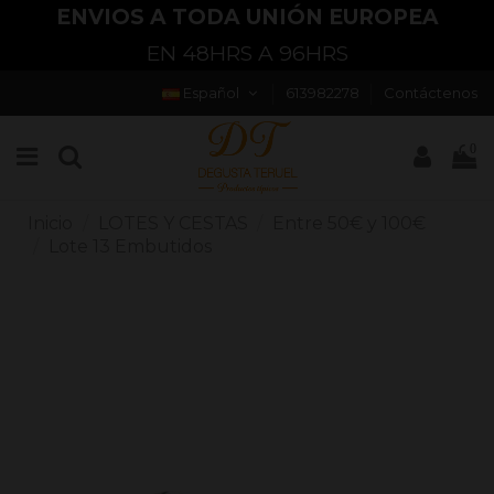
ENVIOS A TODA UNIÓN EUROPEA
EN 48HRS A 96HRS
Español
613982278
Contáctenos
0
Inicio
LOTES Y CESTAS
Entre 50€ y 100€
Lote 13 Embutidos