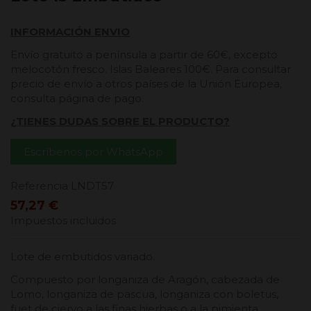
INFORMACIÓN ENVIO
Envío gratuito a península a partir de 60€, excepto
melocotón fresco. Islas Baleares 100€. Para consultar
precio de envío a otros países de la Unión Europea,
consulta página de pago.
¿TIENES DUDAS SOBRE EL PRODUCTO?
Escríbenos por WhatsApp
Referencia
LNDT57
57,27 €
Impuestos incluidos
Lote de embutidos variado.
Compuesto por longaniza de Aragón, cabezada de
Lomo, longaniza de pascua, longaniza con boletus,
fuet de ciervo a las finas hierbas o a la pimienta,