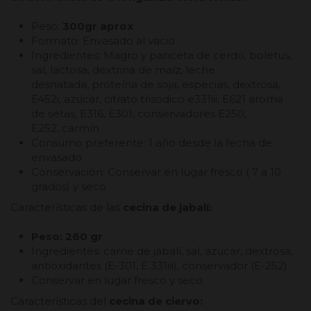
Peso:
300gr aprox
Formato: Envasado al vacio
Ingredientes: Magro y panceta de cerdo, boletus,
sal, lactosa, dextrina de maíz, leche
desnatada, proteína de soja, especias, dextrosa,
E452i, azúcar, citrato trisodico e331iii, E621 aroma
de setas, E316, E301, conservadores E250,
E252, carmín
Consumo preferente: 1 año desde la fecha de
envasado
Conservación: Conservar en lugar fresco ( 7 a 10
grados) y seco
Características de las
cecina de jabalí:
Peso: 260 gr
Ingredientes: carne de jabalí, sal, azúcar, dextrosa,
antioxidantes (E-301, E 331iii), conservador (E-252).
Conservar en lugar fresco y seco
Características del
cecina de ciervo: