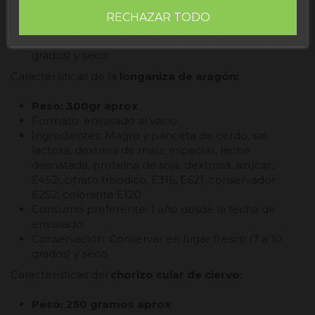
Consumo preferente: 1 año desde la fecha de
RECHAZAR TODO
envasado
Conservación: Conservar en lugar fresco ( 7 a 10
grados) y seco
Características de la
longaniza de aragón:
Peso:
300gr aprox
Formato: envasado al vacio
Ingredientes: Magro y panceta de cerdo, sal,
lactosa, dextrina de maíz, especias, leche
desnatada, proteína de soja, dextrosa, azúcar,
E452i, citrato trisodico, E316, E621, conservador
E252, colorante E120
Consumo preferente: 1 año desde la fecha de
envasado
Conservación: Conservar en lugar fresco (7 a 10
grados) y seco
Características del
chorizo cular de ciervo:
Peso: 250 gramos aprox