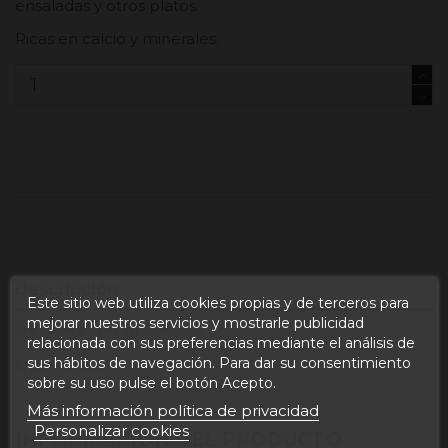
ensaladas y otros platos.
Ricas en calcio y minerales.
Añadir al carrito
Descripción
Este sitio web utiliza cookies propias y de terceros para
mejorar nuestros servicios y mostrarle publicidad
Detalles del producto
relacionada con sus preferencias mediante el análisis de
sus hábitos de navegación. Para dar su consentimiento
Opiniones
sobre su uso pulse el botón Acepto.
Más información política de privacidad
Personalizar cookies
INFORMACIÓN DEL PRODUCTO