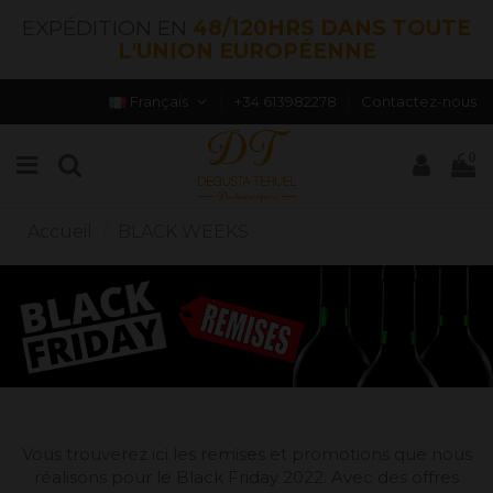
EXPÉDITION EN
48/120HRS DANS TOUTE
L'UNION EUROPÉENNE
Français
+34 613982278
Contactez-nous
0
Accueil
BLACK WEEKS
Vous trouverez ici les remises et promotions que nous
réalisons pour le Black Friday 2022. Avec des offres