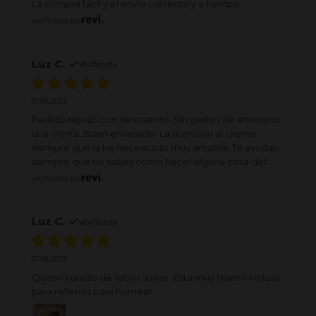
La compra fácil y el envío correcto y a tiempo.
verificado por
Luz C.
Verificada
01.06.2025
Pedido rapido con descuento. Sin gastos de envio por
una oferta. Buen envasado. La atencion al cliente
siempre que la he necesitado muy amable. Te ayudan
siempre que no sabes como hacer alguna cosa del
pedido.
verificado por
Luz C.
Verificada
01.06.2025
Queso curado de sabor suave. Esta muy bueno incluso
para rellenos para hornear.