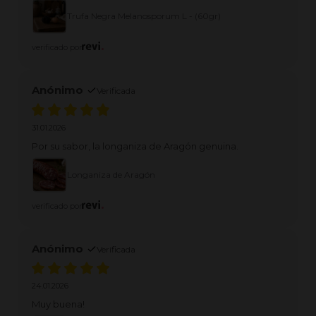
a aceptar talla más pequeña ( por 2 trufas de talla
inferior ) con el mismo peso. Pero se puede entender
Trufa Negra Melanosporum L - (60gr)
que aunque la calidad es la misma la presentación
desmerece bastante. Así que luces y sombras
verificado por
Anónimo
Verificada
31.01.2026
Por su sabor, la longaniza de Aragón genuina.
Longaniza de Aragón
verificado por
Anónimo
Verificada
24.01.2026
Muy buena!