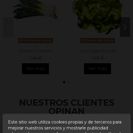
Fuera de stock
Fuera de stock
Puerros frescos
Lechugas frescas
1,44 €
1,44 €
Ver más
Ver más
NUESTROS CLIENTES
OPINAN
Este sitio web utiliza cookies propias y de terceros para
4.7
/5
mejorar nuestros servicios y mostrarle publicidad