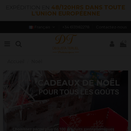
EXPÉDITION EN
48/120HRS DANS TOUTE
L'UNION EUROPÉENNE
Français
+34 613982278
Contactez-nous
0
Accueil
Noël