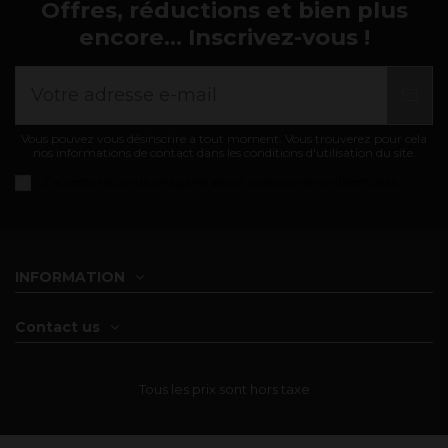
Offres, réductions et bien plus
encore... Inscrivez-vous !
Vous pouvez vous désinscrire à tout moment. Vous trouverez pour cela
nos informations de contact dans les conditions d'utilisation du site.
J'accepte les
conditions générales et politique de confidentialité
INFORMATION
Contact us
Tous les prix sont hors taxe