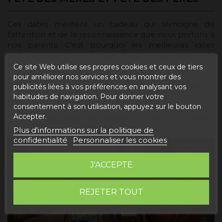
Ces dates méritent un cadeau qui témoigne de
l'attention et de la reconnaissance que nous portons à
nos parents. C'est pourquoi les meilleures idées
cadeaux pour les personnes les plus importantes de
notre vie peuvent être :
Ce site Web utilise ses propres cookies et ceux de tiers
pour améliorer nos services et vous montrer des
Des coffrets gourmands personnalisés, alliant
publicités liées à vos préférences en analysant vos
habitudes de navigation. Pour donner votre
leurs goûts à des produits locaux.
consentement à son utilisation, appuyez sur le bouton
Un vin d'exception pour trinquer en famille.
Accepter.
Des chocolats artisanaux et des confiseries
traditionnelles.
Plus d'informations sur la politique de
confidentialité
Personnaliser les cookies
J'ACCEPTE
REJETER TOUT