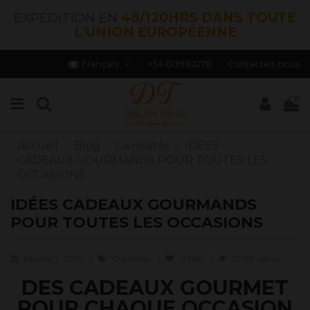
EXPÉDITION EN
48/120HRS DANS TOUTE
L'UNION EUROPÉENNE
Français
+34 613982278
Contactez-nous
0
Accueil
Blog
Curiosités
IDÉES
CADEAUX GOURMANDS POUR TOUTES LES
OCCASIONS
IDÉES CADEAUX GOURMANDS
POUR TOUTES LES OCCASIONS
febrero 7, 2026
Curiosités
0
likes
7700 views
DES CADEAUX GOURMET
POUR CHAQUE OCCASION