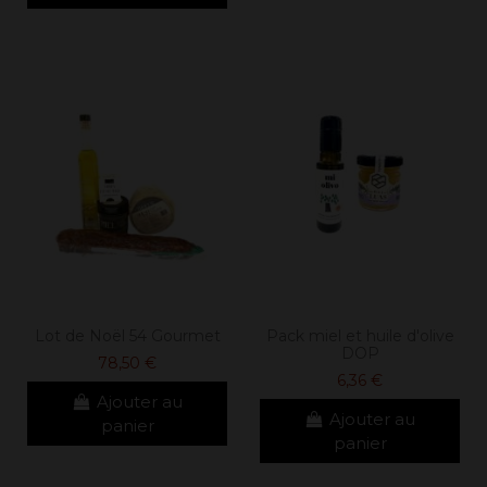
Lot de Noël 54 Gourmet
Pack miel et huile d'olive
DOP
78,50 €
6,36 €
Ajouter au
Ajouter au
panier
panier