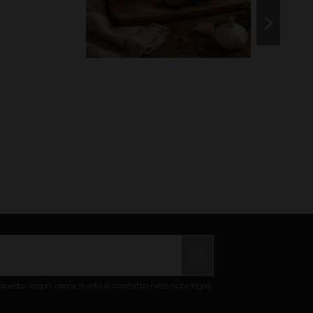
uesto scopo, cerca le info di contatto nelle note legali.
 sulla privacy