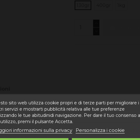
130gr
400gr
1kg
Aggiungi 
ioni
to sito web utilizza cookie propri e di terze parti per migliorare i
ri servizi e mostrarti pubblicità relativa alle tue preferenze
izzando le tue abitudinidi navigazione. Per dare il tuo consenso a
utilizzo, premi il pulsante Accetta.
giori informazioni sulla privacy
Personalizza i cookie
principalmente di foie gras mescolato con altro fegato di p
neggiare e spalmare .