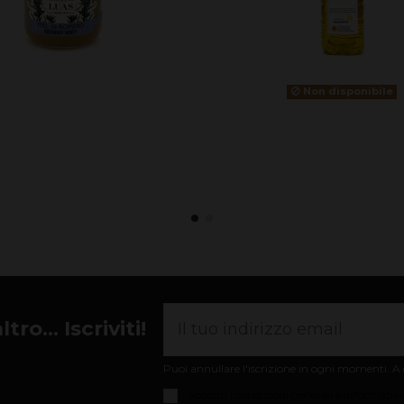
Non disponibile
ro... Iscriviti!
Puoi annullare l'iscrizione in ogni momenti. A q
Accetto i
condizioni generali e informativa