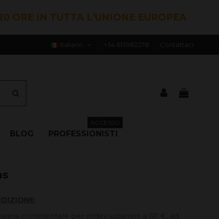
20 ORE IN TUTTA L'UNIONE EUROPEA
Italiano
+34 613982278
Contattaci
ACCESSO
BLOG
PROFESSIONISTI
as
EDIZIONE
pagna continentale per ordini superiori a 60 €, ad