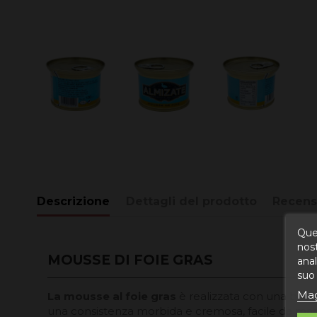
Descrizione
Dettagli del prodotto
Recens
Ques
nost
MOUSSE DI FOIE GRAS
anal
suo 
Mag
La mousse al foie gras
è realizzata con una base 
una consistenza morbida e cremosa, facile da ma