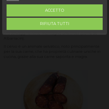
Il chorizo ​​​​di cervo è una salsiccia, è una salsiccia simile
nella preparazione al chorizo ​​di maiale, tuttavia la
ACCETTO
composizione varia ed è principalmente carne di
cervo.
RIFIUTA TUTTI
Questa carne è una carne acquisita da grosse caccia
alla selvaggina nelle montagne universali (Sierra de
Albarracín).
Il cervo è un animale selvatico, noto principalmente
per la sua carne, che ha proprietà culinarie uniche in
cucina, grazie alla sua carne saporita e magra.