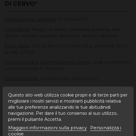
DI CERVO"
Registrazione sanitaria
: 10.025665/TE
Ingredienti
: Magro di cervo, pancetta, paprika, sale,
spezie, estratti vegetali, destrosio, aroma naturale.
Peso netto
: 250 g, di cui zuccheri 0,9 g, proteine ​​26,01
g, sale 3,79 g.
Da consumarsi preferibilmente entro:
vedi confezione ,
(normalmente 9 -12 mesi)
Presentazione
: Confezionato sottovuoto.
Conservazione
: luogo fresco e asciutto. Conservare in
frigorifero una volta aperto.
Questo sito web utilizza cookie propri e di terze parti per
migliorare i nostri servizi e mostrarti pubblicità relativa
Uso
: Si usa in accompagnamenti, antipasti, pranzi e
alle tue preferenze analizzando le tue abitudinidi
spuntini.
navigazione. Per dare il tuo consenso al suo utilizzo,
premi il pulsante Accetta.
COS'È IL CHORIZO ​​DI CERVO?
Maggiori informazioni sulla privacy
Personalizza i
cookie