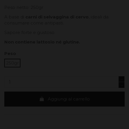
Peso netto: 250gr
A base di
carni di selvaggina di cervo
, ideali da
consumare come antipasti.
Sapore forte e gustoso.
Non contiene lattosio né glutine.
Peso
250gr
Aggiungi al carrello