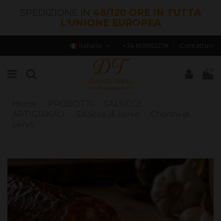
SPEDIZIONE IN
48/120 ORE IN TUTTA
L'UNIONE EUROPEA
Italiano
+34 613982278
Contattaci
0
Home
PRODOTTI
SALSICCE
ARTIGIANALI
Salsicce di cervo
Chorizo ​​di
cervo