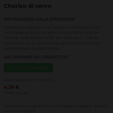
Chorizo ​​di cervo
INFORMAZIONI SULLA SPEDIZIONE
Spedizione gratuita nella Spagna continentale per
ordini superiori a 60 €, ad eccezione delle pesche
fresche. Isole Baleari 100€. Per verificare i costi di
spedizione verso gli altri paesi dell'Unione Europea,
visita la pagina di pagamento.
HAI DOMANDE SUL PRODOTTO?
Scrivici su WhatsApp
Riferimento
ECIDT01 P250
4,36 €
Tasse incluse
Se ti piacciono gli snack e il mangiare originale, questo
è il tuo prodotto.