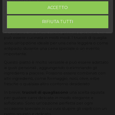
ACCETTO
Quaglia disossata
lavorata a mano, perfetta per
insalate, come accompagnamento o per realizzare
RIFIUTA TUTTI
deliziose crocchette.
La quaglia è una carne molto gustosa e delicata, che
può essere cucinata in molti modi. I trucioli di quaglia
sono un'opzione ideale per una cena leggera o come
antipasto durante una cena speciale o un evento
importante.
Questo piatto è molto versatile e può essere adattato
ai gusti personali , aggiungendo o eliminando gli
ingredienti a piacere. Possono essere combinati con
altri ingredienti, come formaggio, noci, olive, erbe
fresche o qualsiasi altro contorno desiderato.
In breve,
trucioli di quagliasono
una scelta squisita
per gustare carni delicate in modo elegante e
sofisticato. Sono un'opzione perfetta per ogni
occasione speciale in cui vuoi stupire gli ospiti con un
piatto squisito e delicato.