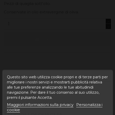
Pezzi di quaglia sott'olio.
Conservate in olio extravergine di oliva.
Aggiungi al carrello
Descrizione
Questo sito web utilizza cookie propri e di terze parti per
migliorare i nostri servizi e mostrarti pubblicità relativa
Dettagli del prodotto
alle tue preferenze analizzando le tue abitudinidi
navigazione. Per dare il tuo consenso al suo utilizzo,
Recensioni
premi il pulsante Accetta.
Maggiori informazioni sulla privacy
Personalizza i
cookie
TRUCIOLI DI QUAGLIA