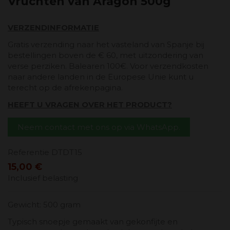
Vruchten van Aragon 500g
VERZENDINFORMATIE
Gratis verzending naar het vasteland van Spanje bij
bestellingen boven de € 60, met uitzondering van
verse perziken. Balearen 100€. Voor verzendkosten
naar andere landen in de Europese Unie kunt u
terecht op de afrekenpagina.
HEEFT U VRAGEN OVER HET PRODUCT?
Neem contact met ons op via WhatsApp.
Referentie
DTDT15
15,00 €
Inclusief belasting
Gewicht: 500 gram
Typisch snoepje gemaakt van gekonfijte en