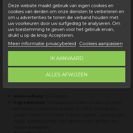
Deze website maakt gebruik van eigen cookies en
cookies van derden om onze diensten te verbeteren en
om u advertenties te tonen die verband houden met
uw voorkeuren door uw surfgedrag te analyseren. Om
Omschrijving
uw toestemming te geven voor het gebruik ervan,
drukt u op de knop Accepteren.
Productdetails
Meer informatie privacybeleid
Cookies aanpassen
Beoordelingen
IK AANVAARD
PRODUCTINFORMATIE "VRUCHTEN VAN
ALLES AFWIJZEN
ARAGON 500GR"
Hoeveelheid
: 500 gram.
Ingrediënten
: Sinaasappel, peer, pruim, groene
pompoen, abrikoos, perzik en witte pompoen,
suiker, melkchocolade (cacao, suiker, cacaoboter,
melk, sojalecithine). Kan sporen van gluten en
noten bevatten.