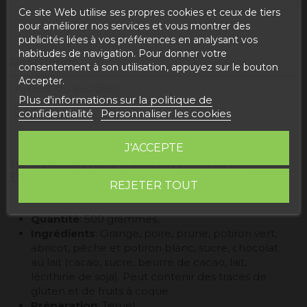
Ce site Web utilise ses propres cookies et ceux de tiers
pour améliorer nos services et vous montrer des
publicités liées à vos préférences en analysant vos
habitudes de navigation. Pour donner votre
Description
consentement à son utilisation, appuyez sur le bouton
Accepter.
Détails du produit
Plus d'informations sur la politique de
confidentialité
Personnaliser les cookies
Avis
J'ACCEPTE
INFORMATION PRODUIT "FRUITS
D'ARAGON 500GR"
REJETER TOUT
Quantité
: 500 grammes.
Ingrédients
: Orange, poire, prune, potiron vert,
abricot, pêche et potiron blanc, sucre, chocolat
au lait (cacao, sucre, beurre de cacao, lait,
lécithine de soja). Peut contenir des traces de
gluten et de fruits à coque.
Préparation
: Teruel.