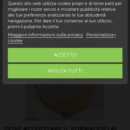
tagliere di formaggi e salsicce. Può essere utilizzato
Questo sito web utilizza cookie propri e di terze parti per
anche per pasta, pizza, insalate...
migliorare i nostri servizi e mostrarti pubblicità relativa
alle tue preferenze analizzando le tue abitudinidi
Prodotto e realizzato ad Albentosa, Teruel, con latte di
navigazione. Per dare il tuo consenso al suo utilizzo,
capra, caglio, sale e tartufo. È confezionato sottovuoto
premi il pulsante Accetta.
per rimanere nelle migliori condizioni per lunghi
Maggiori informazioni sulla privacy
Personalizza i
periodi di tempo e ha un odore e un sapore forti.
cookie
ACCETTO
RIFIUTA TUTTI
DOVE ACQUISTARE IL FORMAGGIO AL