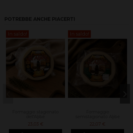
POTREBBE ANCHE PIACERTI
In saldo!
In saldo!
Formaggio stagionato
Formaggio
dell'Aljibe
semistagionato Aljibe
23,03 €
22,07 €