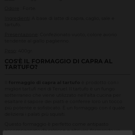
Odore
: Forte.
Ingredienti
: A base di latte di capra, caglio, sale e
tartufo.
Presentazione
: Confezionato vuoto, colore avorio
tendente al giallo paglierino.
Peso
: 400gr.
COS'È IL FORMAGGIO DI CAPRA AL
TARTUFO?
Il
formaggio di capra al tartufo
è prodotto con i
migliori tartufi neri di Teruel. Il tartufo è un fungo
sotterraneo che viene utilizzato nell'alta cucina per
esaltare il sapore dei piatti e conferire loro un tocco
più potente e sofisticato. È un formaggio con il quale
delizierai i palati più squisiti.
Questo formaggio è perfetto come antipasto
accompagnato da salsicce e altri vini, formando un