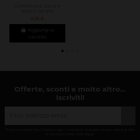
Confettura di zucca e
arancia candita
6,18 €
Aggiungi al
carrello
Offerte, sconti e molto altro...
Iscriviti!
Puoi annullare l'iscrizione in ogni momenti. A questo scopo, cerca le info
di contatto nelle note legali.