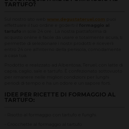
TARTUFO?
Sul nostro sito web
www.degustateruel.com
puoi
effettuare il tuo ordine e goderti il ​​
formaggio al
tartufo
in sole 24 ore . La nostra piattaforma di
acquisto online è facile da usare e totalmente sicura, ti
permette di selezionare i nostri prodotti e riceverli
entro 24 ore all'interno della penisola, comodamente
a casa tua.
Prodotto e realizzato ad Albentosa, Teruel, con latte di
capra, caglio, sale e tartufo. È confezionato sottovuoto
per rimanere nelle migliori condizioni per lunghi
periodi di tempo e ha un odore e un sapore forti.
IDEE PER RICETTE DI FORMAGGIO AL
TARTUFO:
- Risotto al formaggio con tartufo e funghi.
- Crocchette al formaggio al tartufo