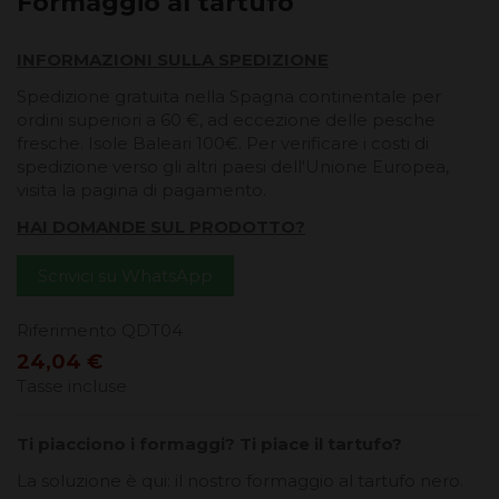
Formaggio al tartufo
INFORMAZIONI SULLA SPEDIZIONE
Spedizione gratuita nella Spagna continentale per
ordini superiori a 60 €, ad eccezione delle pesche
fresche. Isole Baleari 100€. Per verificare i costi di
spedizione verso gli altri paesi dell'Unione Europea,
visita la pagina di pagamento.
HAI DOMANDE SUL PRODOTTO?
Scrivici su WhatsApp
Riferimento
QDT04
24,04 €
Tasse incluse
Ti piacciono i formaggi? Ti piace il tartufo?
La soluzione è qui: il nostro formaggio al tartufo nero.