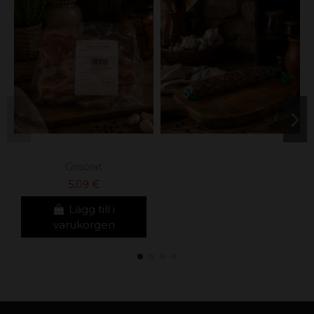
Grisörat
5,09 €
Lägg till i
varukorgen