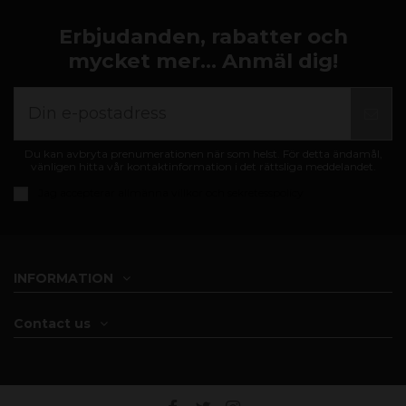
Erbjudanden, rabatter och
mycket mer... Anmäl dig!
Du kan avbryta prenumerationen när som helst. För detta ändamål,
vänligen hitta vår kontaktinformation i det rättsliga meddelandet.
Jag accepterar
allmänna villkor och sekretesspolicy
INFORMATION
Contact us