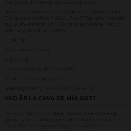
Oätligt svål, konservativt (E-202 och E-235)
Näringsinformation: Medelvärden per 100g produkt:
Energivärde 446Kcal/1 862Kj, Fett 37,7g, varav mättade
26g, Kolhydrater av kol 1,5 g, varav sockerarter <0,5 g,
Salt 1,63 g, Proteiner 26,00 g
Mjölk: Får.
Mognad: 3 månader.
Vikt: 0,8 kg
Konservering: mellan 2 och 8°C
Mjölkens ursprung: Spanien
Hälsoregistrering: SPANIEN 15.05675- TE
VAD ÄR LA CAVA DE MÍA OST?
Det är en fårost som lagras med en specifik svamp
(penicilium candidum), i en naturstenskällare på
enbärshyllor, vid kontrollerade och konstanta