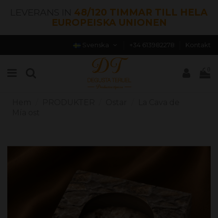
LEVERANS IN
48/120 TIMMAR TILL HELA
EUROPEISKA UNIONEN
Svenska
+34 613982278
Kontakt
0
Hem
PRODUKTER
Ostar
La Cava de
Mía ost