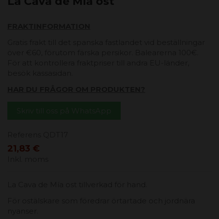
La Cava de Mía ost
FRAKTINFORMATION
Gratis frakt till det spanska fastlandet vid beställningar
över €60, förutom färska persikor. Balearerna 100€.
För att kontrollera fraktpriser till andra EU-länder,
besök kassasidan.
HAR DU FRÅGOR OM PRODUKTEN?
Skriv till oss på WhatsApp
Referens
QDT17
21,83 €
Inkl. moms
La Cava de Mía ost tillverkad för hand.
För ostälskare som föredrar örtartade och jordnära
nyanser.