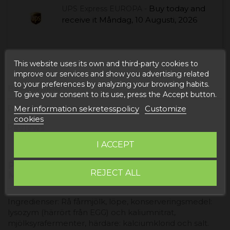
Buy today
and
UPS Express EUROPA -
receive it
Måndag, 10 Augusti, 2026
This website uses its own and third-party cookies to
improve our services and show you advertising related
to your preferences by analyzing your browsing habits.
Beskrivning
To give your consent to its use, press the Accept button.
Mer information sekretesspolicy
Customize
Produktdetaljer
cookies
Reviews
I ACCEPT
PRODUKTINFORMATION "LA CAVA DE
REJECT ALL
MÍA CHEESE"
Ingredienser: Rå fårmjölk, löpe, konserveringsmedel:
lysozym (härrört från EGG) och kaliumnitrat,
mjölksyrafermenter, härdare: kalciumklorid och salt.