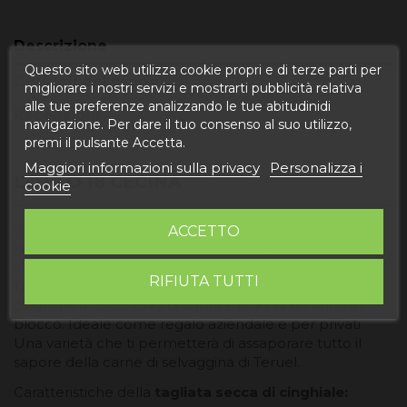
Descrizione
Questo sito web utilizza cookie propri e di terze parti per
Dettagli del prodotto
migliorare i nostri servizi e mostrarti pubblicità relativa
alle tue preferenze analizzando le tue abitudinidi
Recensioni
navigazione. Per dare il tuo consenso al suo utilizzo,
premi il pulsante Accetta.
Maggiori informazioni sulla privacy
Personalizza i
LOTTO 18 CECINA
cookie
Il
lotto 18 Cecinas
di Degusta Teruel è una delle
ACCETTO
nostre proposte economiche per regali a base di
salumi di diversi animali, prodotti nelle montagne di
RIFIUTA TUTTI
Teruel. Composto da jerky di cervo in blocco, jerky di
cinghiale a fette, jerky di capra e jerky di un anno in
blocco. Ideale come regalo aziendale e per privati.
Una varietà che ti permetterà di assaporare tutto il
sapore della carne di selvaggina di Teruel.
Caratteristiche della
tagliata secca di cinghiale: