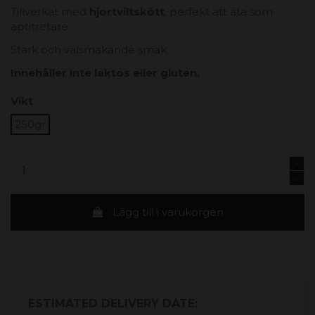
Tillverkat med
hjortviltskött
, perfekt att äta som
aptitretare.
Stark och välsmakande smak.
Innehåller inte laktos eller gluten.
Vikt
250gr
Lägg till i varukorgen
ESTIMATED DELIVERY DATE: