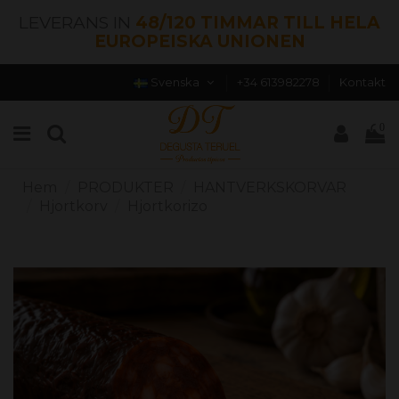
LEVERANS IN
48/120 TIMMAR TILL HELA
EUROPEISKA UNIONEN
Svenska
+34 613982278
Kontakt
0
Hem
PRODUKTER
HANTVERKSKORVAR
Hjortkorv
Hjortkorizo