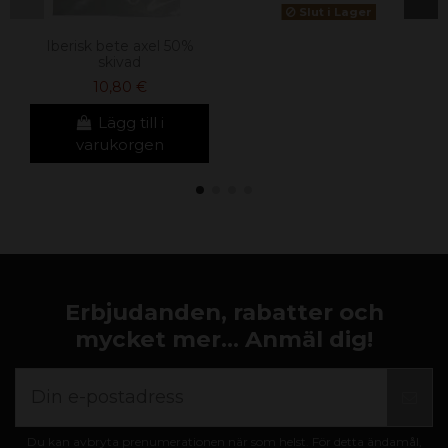
Slut i Lager
Iberisk bete axel 50%
skivad
10,80 €
Lägg till i
varukorgen
Erbjudanden, rabatter och
mycket mer... Anmäl dig!
Du kan avbryta prenumerationen när som helst. För detta ändamål,