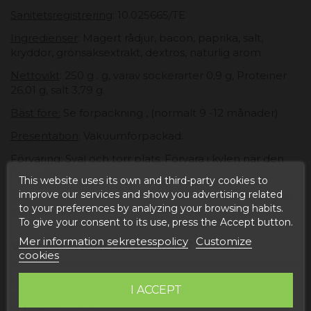
Sanitetsregistrering
: 10.025665/TE
Ingredienser
: Magert rådjur, bacon, paprika, salt,
kryddor, grönsaksextrakt, dextros, naturlig arom.
Nettovikt
: 250 g . g, varav sockerarter 0,9 g, Proteiner
26,01 g, salt 3,79 g.
Bäst före:
Se förpackning , (normalt 9 -12 månader)
Presentation
: Vakuumförpackad.
Förvaring
: Sval och torr plats. Förvara i kylen när den
öppnats.
This website uses its own and third-party cookies to
improve our services and show you advertising related
Användning
: Den används i tillbehör, förrätter, luncher
to your preferences by analyzing your browsing habits.
och mellanmål.
To give your consent to its use, press the Accept button.
Mer information sekretesspolicy
Customize
VAD ÄR HJORTCHORIZO?
cookies
Hjortchorizo ​​​​är en korv, det är en korv som liknar
I ACCEPT
fläskchorizo, men sammansättningen varierar och det
är främst hjortkött.