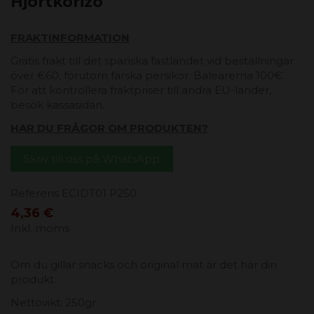
Hjortkorizo
FRAKTINFORMATION
Gratis frakt till det spanska fastlandet vid beställningar
över €60, förutom färska persikor. Balearerna 100€.
För att kontrollera fraktpriser till andra EU-länder,
besök kassasidan.
HAR DU FRÅGOR OM PRODUKTEN?
Skriv till oss på WhatsApp
Referens
ECIDT01 P250
4,36 €
Inkl. moms
Om du gillar snacks och original mat är det här din
produkt.
Nettovikt: 250gr