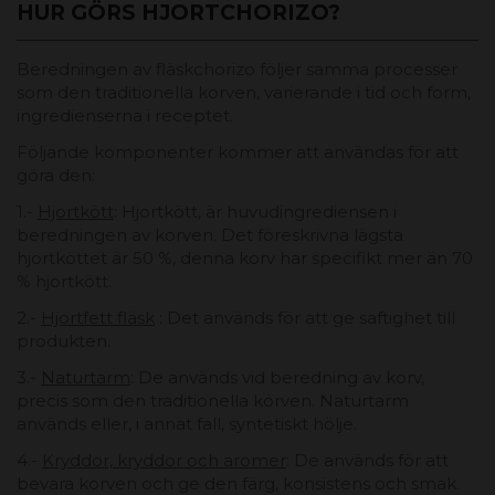
HUR GÖRS HJORTCHORIZO?
Beredningen av fläskchorizo ​​följer samma processer
som den traditionella korven, varierande i tid och form,
ingredienserna i receptet.
Följande komponenter kommer att användas för att
göra den:
1.-
Hjortkött
: Hjortkött, är huvudingrediensen i
beredningen av korven. Det föreskrivna lägsta
hjortköttet är 50 %, denna korv har specifikt mer än 70
% hjortkött.
2.-
Hjortfett fläsk
: Det används för att ge saftighet till
produkten.
3.-
Naturtarm
: De används vid beredning av korv,
precis som den traditionella korven. Naturtarm
används eller, i annat fall, syntetiskt hölje.
4.-
Kryddor, kryddor och aromer
: De används för att
bevara korven och ge den färg, konsistens och smak.