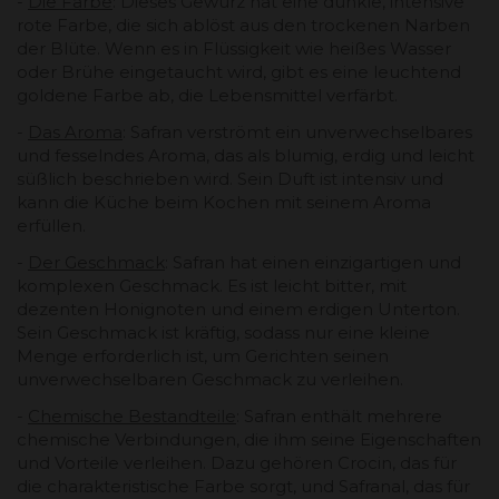
-
Die Farbe
: Dieses Gewürz hat eine dunkle, intensive
rote Farbe, die sich ablöst aus den trockenen Narben
der Blüte. Wenn es in Flüssigkeit wie heißes Wasser
oder Brühe eingetaucht wird, gibt es eine leuchtend
goldene Farbe ab, die Lebensmittel verfärbt.
-
Das Aroma
: Safran verströmt ein unverwechselbares
und fesselndes Aroma, das als blumig, erdig und leicht
süßlich beschrieben wird. Sein Duft ist intensiv und
kann die Küche beim Kochen mit seinem Aroma
erfüllen.
-
Der Geschmack
: Safran hat einen einzigartigen und
komplexen Geschmack. Es ist leicht bitter, mit
dezenten Honignoten und einem erdigen Unterton.
Sein Geschmack ist kräftig, sodass nur eine kleine
Menge erforderlich ist, um Gerichten seinen
unverwechselbaren Geschmack zu verleihen.
-
Chemische Bestandteile
: Safran enthält mehrere
chemische Verbindungen, die ihm seine Eigenschaften
und Vorteile verleihen. Dazu gehören Crocin, das für
die charakteristische Farbe sorgt, und Safranal, das für