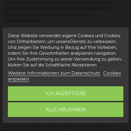
Sehr hohe Qualität, es wurde in jüngsten Ernten
gesammelt und es handelt sich um ausgewählte
Artikel, die es zu erhalten gilt der hohe
Qualitätsstandard.
Menge
: 8gr.
Diese Website verwendet eigene Cookies und Cookies
Verpackung
: Glas.
von Drittanbietern, um unsereDienste zu verbessern.
Und zeigen Sie Werbung in Bezug auf Ihre Vorlieben,
Ergiebigkeit
: 150 Einzelportionen.
indem Sie Ihre Gewohnheiten analysieren navigation.
Um Ihre Zustimmung zu seiner Verwendung zu geben,
WAS IST AUSGEWÄHLTER SAFRAN 8GR?
klicken Sie auf die Schaltfläche Akzeptieren.
Weitere Informationen zum Datenschutz
Cookies
anpassen
Erlesener Safran 8 g ist aufgrund seines Geschmacks,
Aromas und seiner Farbe in allen Küchen auf der
ganzen Welt ein hochgeschätztes Gewürz. Es wird aus
ICH AKZEPTIERE
den getrockneten roten Narben einer Blüte
gewonnen, die gemeinhin Safran oder Krokus genannt
ALLE ABLEHNEN
wird.
Dieses Gewürz ist aufgrund des Arbeitsaufwands, der
sowohl für seine Herstellung als auch für seine