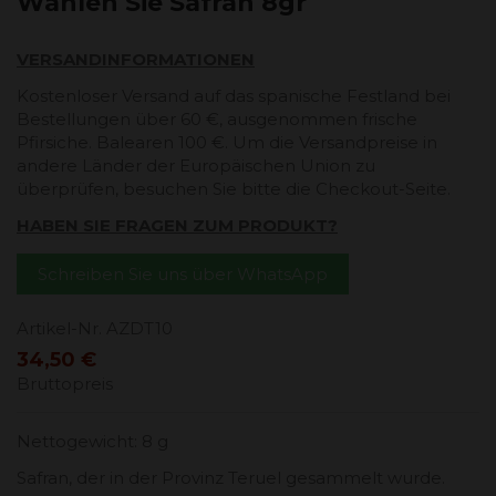
Wählen Sie Safran 8gr
VERSANDINFORMATIONEN
Kostenloser Versand auf das spanische Festland bei
Bestellungen über 60 €, ausgenommen frische
Pfirsiche. Balearen 100 €. Um die Versandpreise in
andere Länder der Europäischen Union zu
überprüfen, besuchen Sie bitte die Checkout-Seite.
HABEN SIE FRAGEN ZUM PRODUKT?
Schreiben Sie uns über WhatsApp
Artikel-Nr.
AZDT10
34,50 €
Bruttopreis
Nettogewicht: 8 g
Safran, der in der Provinz Teruel gesammelt wurde.