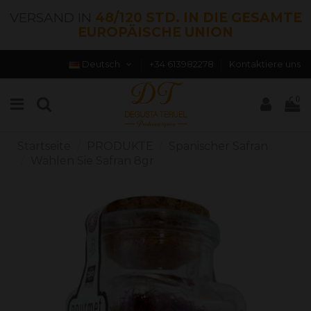
VERSAND IN
48/120 STD. IN DIE GESAMTE
EUROPÄISCHE UNION
Deutsch
+34 613982278
Kontaktiere uns
0
Startseite
PRODUKTE
Spanischer Safran
Wählen Sie Safran 8gr