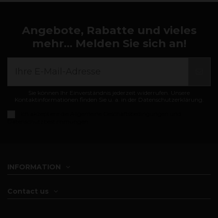
Angebote, Rabatte und vieles
mehr... Melden Sie sich an!
Sie können Ihr Einverständnis jederzeit widerrufen. Unsere
Kontaktinformationen finden Sie u. a. in der Datenschutzerklärung.
Ich akzeptiere die
Allgemeine Geschäftsbedingungen und
Datenschutzbestimmungen
INFORMATION
Contact us