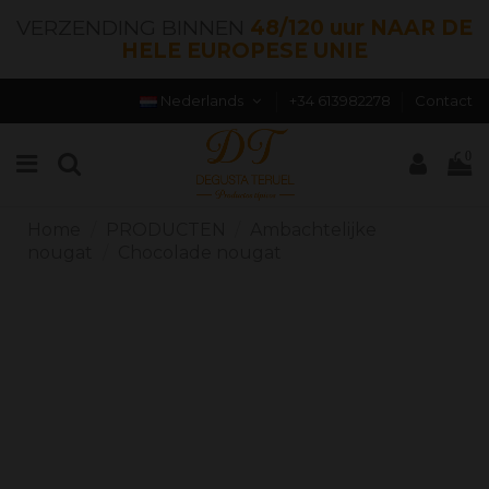
VERZENDING BINNEN
48/120 uur NAAR DE
HELE EUROPESE UNIE
Nederlands
+34 613982278
Contact
0
Home
PRODUCTEN
Ambachtelijke
nougat
Chocolade nougat