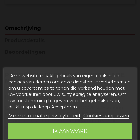
Omschrijving
Productdetails
Beoordelingen
PRODUCTINFORMATIE "CHOCOLADE
Deze website maakt gebruik van eigen cookies en
NOUGAT"
cookies van derden om onze diensten te verbeteren en
om u advertenties te tonen die verband houden met
uw voorkeuren door uw surfgedrag te analyseren. Om
Hoeveelheid
: 300gr.
uw toestemming te geven voor het gebruik ervan,
drukt u op de knop Accepteren.
Ingrediënten
: AMANDELEN, CHOCOLADEcoating
(suiker, cacaoboter), VOLLE MELKPOEDER,
Meer informatie privacybeleid
Cookies aanpassen
cacaopasta, sojalecithine (emulgator) ​​en vanille
(smaakstof).
IK AANVAARD