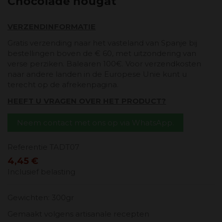
Chocolade nougat
VERZENDINFORMATIE
Gratis verzending naar het vasteland van Spanje bij
bestellingen boven de € 60, met uitzondering van
verse perziken. Balearen 100€. Voor verzendkosten
naar andere landen in de Europese Unie kunt u
terecht op de afrekenpagina.
HEEFT U VRAGEN OVER HET PRODUCT?
Neem contact met ons op via WhatsApp.
Referentie
TADT07
4,45 €
Inclusief belasting
Gewichten: 300gr
Gemaakt volgens artisanale recepten