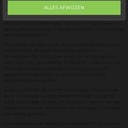
WAT IS CHOCOLADE NOUGAT?
ALLES AFWIJZEN
Chocolade nougat is een variant van nougat die opvalt
door zijn chocoladesmaak. Het is een erg populair en
gewaardeerd snoepje in de gastronomie, vooral tijdens
de kerstfestiviteiten.
Chocolade nougat wordt voornamelijk gemaakt met
ingrediënten als pure chocolade, suiker en
amandelen. De chocolade smelt en vermengt zich
met suiker en geroosterde amandelen, waardoor een
homogene massa ontstaat. Het mengsel wordt
gevormd tot tabletten of repen en vervolgens
afgekoeld om te stollen.
Er zijn verschillende soorten chocolade nougat, zoals
pure chocolade nougat, melkchocolade nougat of
witte chocolade nougat. Elk heeft een kenmerkende
smaak en textuur, afhankelijk van het type chocolade
dat wordt gebruikt.
Chocoladenougat wordt gewaardeerd om zijn zoete,