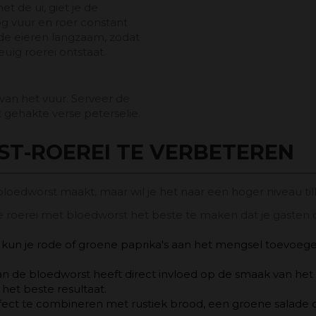
t de ui, giet je de
g vuur en roer constant
 de eieren langzaam, zodat
uïg roerei ontstaat.
 van het vuur. Serveer de
gehakte verse peterselie.
ST-ROEREI TE VERBETEREN
loedworst maakt, maar wil je het naar een hoger niveau til
e roerei met bloedworst het beste te maken dat je gasten
, kun je rode of groene paprika's aan het mengsel toevoege
an de bloedworst heeft direct invloed op de smaak van het
het beste resultaat.
ect te combineren met rustiek brood, een groene salade of