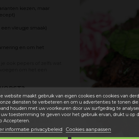
arianten kiezen, maar
recept)
t een vleugje smaak)
garnering en om het
 je ook pepers of zelfs wat
oevoegen om het een
DWORST?
e website maakt gebruik van eigen cookies en cookies van der
onze diensten te verbeteren en om u advertenties te tonen die
band houden met uw voorkeuren door uw surfgedrag te analyse
uw toestemming te geven voor het gebruik ervan, drukt u op 
 vel van de bloedworst
p Accepteren.
akjes of kleine stukjes,
 in je roerei. Als je ervoor
r informatie privacybeleid
Cookies aanpassen
en snijd hem in julienne of