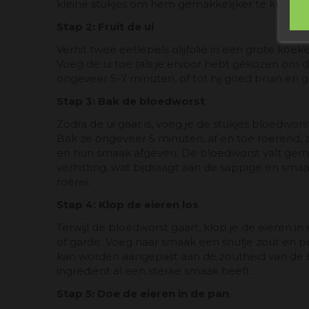
kleine stukjes om hem gemakkelijker te kunne
Stap 2: Fruit de ui
Verhit twee eetlepels olijfolie in een grote ko
Voeg de ui toe (als je ervoor hebt gekozen om 
ongeveer 5-7 minuten, of tot hij goed bruin en g
Stap 3: Bak de bloedworst
Zodra de ui gaar is, voeg je de stukjes bloedwo
Bak ze ongeveer 5 minuten, af en toe roerend, 
en hun smaak afgeven. De bloedworst valt gemakk
verhitting, wat bijdraagt ​​aan de sappige en sma
roerei.
Stap 4: Klop de eieren los
Terwijl de bloedworst gaart, klop je de eieren i
of garde. Voeg naar smaak een snufje zout en p
kan worden aangepast aan de zoutheid van de b
ingrediënt al een sterke smaak heeft.
Stap 5: Doe de eieren in de pan