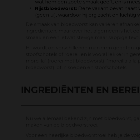
wat hem een ​​zoete smaak geeft, en is meest
Rijstbloedworst:
Deze variant bevat naast v
(geen ui), waardoor hij erg zacht en luchtig 
De smaak van bloedworst kan variëren afhankeli
ingrediënten, maar over het algemeen is het e
smaak en een ietwat stevige maar sappige textu
Hij wordt op verschillende manieren gegeten: ge
stoofschotels of roerei, en is vooral lekker in ge
morcilla" (roerei met bloedworst), "morcilla a la
bloedworst), of in soepen en stoofschotels.
INGREDIËNTEN EN BERE
Nu we allemaal bekend zijn met bloedworst, g
maken van de bloedworstroei.
Voor een heerlijke bloedworstroei heb je de vo