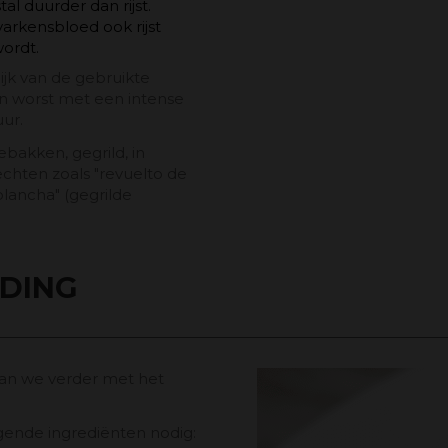
al duurder dan rijst.
arkensbloed ook rijst
wordt.
jk van de gebruikte
en worst met een intense
ur.
bakken, gegrild, in
rechten zoals "revuelto de
 plancha" (gegrilde
IDING
aan we verder met het
lgende ingrediënten nodig: