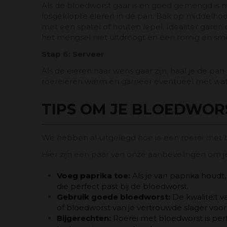
Als de bloedworst gaar is en goed gemengd is me
losgeklopte eieren in de pan. Bak op middelhoo
met een spatel of houten lepel. Idealiter garen
het mengsel niet uitdroogt en een romig en sme
Stap 6: Serveer
Als de eieren naar wens gaar zijn, haal je de pan
roereieren warm en garneer eventueel met wat 
TIPS OM JE BLOEDWOR
We hebben al uitgelegd hoe je een roerei met b
Hier zijn een paar van onze aanbevelingen om j
Voeg paprika toe:
Als je van paprika houdt
die perfect past bij de bloedworst.
Gebruik goede bloedworst:
De kwaliteit v
of bloedworst van je vertrouwde slager voor 
Bijgerechten:
Roerei met bloedworst is perf