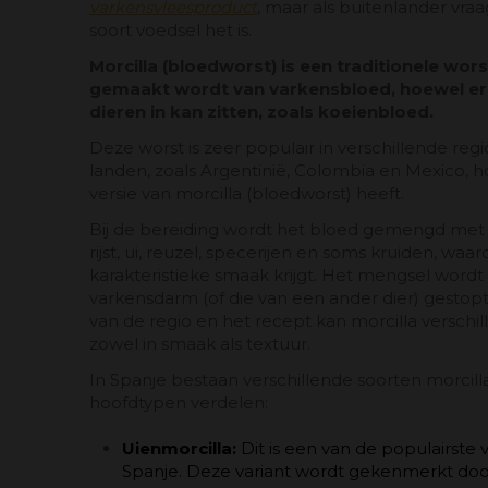
varkensvleesproduct
, maar als buitenlander vraag
soort voedsel het is.
Morcilla (bloedworst) is een traditionele wor
gemaakt wordt van varkensbloed, hoewel er
dieren in kan zitten, zoals koeienbloed.
Deze worst is zeer populair in verschillende reg
landen, zoals Argentinië, Colombia en Mexico, ho
versie van morcilla (bloedworst) heeft.
Bij de bereiding wordt het bloed gemengd met 
rijst, ui, reuzel, specerijen en soms kruiden, wa
karakteristieke smaak krijgt. Het mengsel wordt
varkensdarm (of die van een ander dier) gestopt
van de regio en het recept kan morcilla verschil
zowel in smaak als textuur.
In Spanje bestaan ​​verschillende soorten morcil
hoofdtypen verdelen:
Uienmorcilla:
Dit is een van de populairste v
Spanje. Deze variant wordt gekenmerkt door