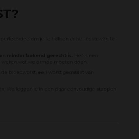
ST?
perfect idee om je te helpen er het beste van te
een minder bekend gerecht is.
Het is een
iet weten wat we ermee moeten doen.
zij de bloedworst, een worst gemaakt van
ren. We leggen je in een paar eenvoudige stappen