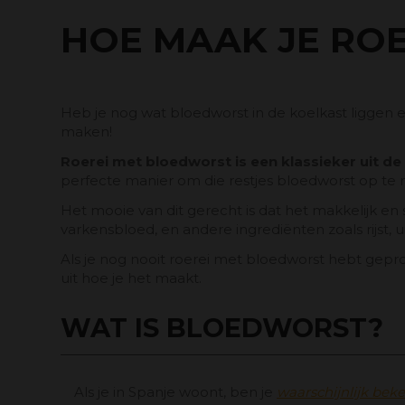
HOE MAAK JE RO
Heb je nog wat bloedworst in de koelkast liggen 
maken!
Roerei met bloedworst is een klassieker uit d
perfecte manier om die restjes bloedworst op t
Het mooie van dit gerecht is dat het makkelijk en 
varkensbloed, en andere ingrediënten zoals rijst, u
Als je nog nooit roerei met bloedworst hebt gep
uit hoe je het maakt.
WAT IS BLOEDWORST?
Als je in Spanje woont, ben je
waarschijnlijk bek