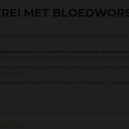
EREI MET BLOEDWOR
en weet je niet hoe je die moet gebruiken? Wij hebben een 
e Spaanse keuken, hoewel het buiten Spanje misschien 
e maken die soms in onze koelkast belanden en waar we n
snel te bereiden is. Het heeft ook een speciaal tintje dank
i en kruiden.
robeerd, is dit het perfecte moment om het eens te probe
end met dit