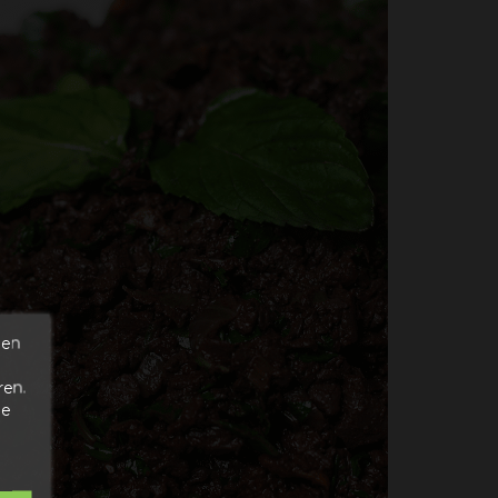
den
ren.
de