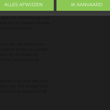
n verwerken.
ALLES AFWIJZEN
IK AANVAARD
ekenpan op middelhoog vuur.
deze toe te voegen) en bak
ekarameliseerd is.
rst toe aan de koekenpan.
zodat ze lichtbruin worden
elijk uit elkaar bij
akvolle textuur van de
n een kom los met een vork
eper toe. Het zoutgehalte
loedworst, aangezien dit