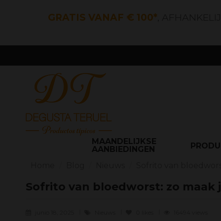
GRATIS VANAF € 100*
, AFHANKELI
MAANDELIJKSE
PROD
AANBIEDINGEN
Home
Blog
Nieuws
Sofrito van bloedwors
Sofrito van bloedworst: zo maak 
junio 18, 2025
Nieuws
0
likes
16494 views