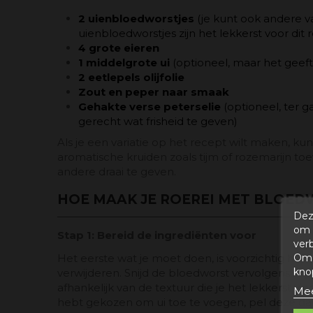
2 uienbloedworstjes
(je kunt ook andere v
uienbloedworstjes zijn het lekkerst voor dit 
4 grote eieren
1 middelgrote ui
(optioneel, maar het geef
2 eetlepels olijfolie
Zout en peper naar smaak
Gehakte verse peterselie
(optioneel, ter 
gerecht wat frisheid te geven)
Als je een variatie op het recept wilt maken, kun
aromatische kruiden zoals tijm of rozemarijn t
andere draai te geven.
HOE MAAK JE ROEREI MET BLOE
Dez
om 
Stap 1: Bereid de ingrediënten voor
ver
Om 
Het eerste wat je moet doen, is voorzichtig het
kno
verwijderen. Snijd de bloedworst vervolgens in pl
afhankelijk van de textuur die je het lekkerst vindt
Mee
hebt gekozen om ui toe te voegen, pel deze dan 