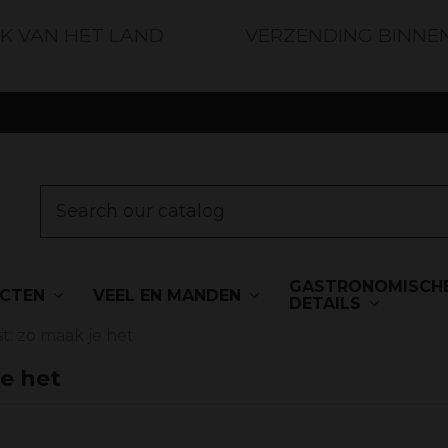
JK VAN HET LAND
VERZENDING BINNE
GASTRONOMISCH
UCTEN
VEEL EN MANDEN
DETAILS
t: zo maak je het
je het