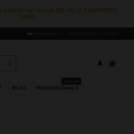
N
48/120 uur NAAR DE HELE EUROPESE
UNIE
Nederlands
+34 613982278
Contact
TOEGAN
E
BLOG
PROFESSIONALS