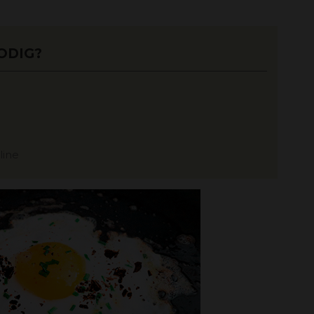
ODIG?
line