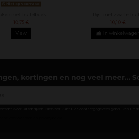
Niet op voorraad
oken met truffelboek
Rijst met zwarte truff
10,75 €
10,10 €
View
In winkelwage
gen, kortingen en nog veel meer... Schr
oment weer uitschrijven. Hiervoor kunt u de contactgegevens gebruiken uit 
ene voorwaarden en privacybeleid