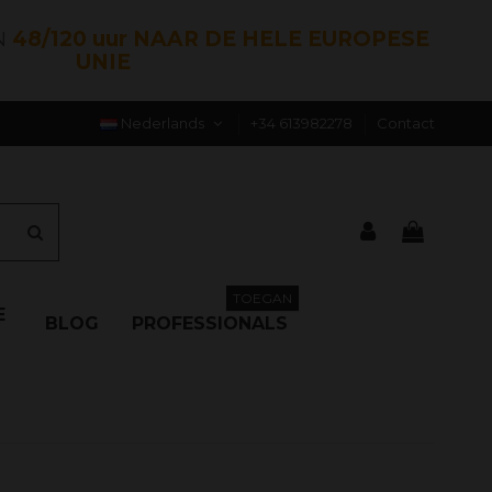
N
48/120 uur NAAR DE HELE EUROPESE
UNIE
Nederlands
+34 613982278
Contact
TOEGAN
E
BLOG
PROFESSIONALS