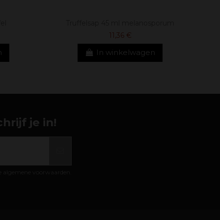
el
Truffelsap 45 ml melanosporum
11,36 €
n
In winkelwagen
ijf je in!
de algemene voorwaarden.