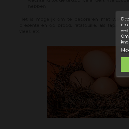
wachtend tot de textuur verandert. We zouden
hebben.
Dez
Het is mogelijk om te decoreren met wat pet
om 
presenteren op brood, ratatouille, als tapa of 
ver
vlees, etc.
Om 
kno
Mee