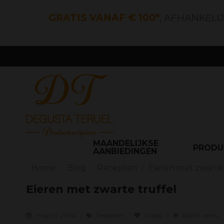
GRATIS VANAF € 100*
, AFHANKELI
MAANDELIJKSE
PROD
AANBIEDINGEN
Home
Blog
Recepten
Eieren met zwarte 
Eieren met zwarte truffel
mayo 5, 2024
Recepten
0
likes
65605 views