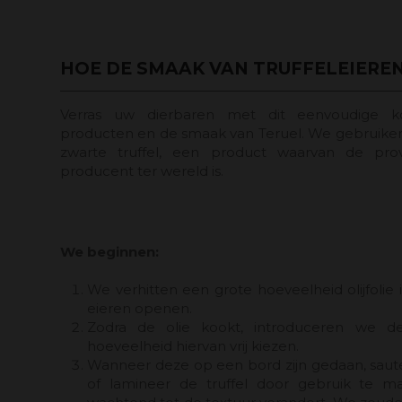
HOE DE SMAAK VAN TRUFFELEIERE
Verras uw dierbaren met dit eenvoudige k
producten en de smaak van Teruel. We gebruike
zwarte truffel, een product waarvan de prov
producent ter wereld is.
We beginnen:
We verhitten een grote hoeveelheid olijfoli
eieren openen.
Zodra de olie kookt, introduceren we d
hoeveelheid hiervan vrij kiezen.
Wanneer deze op een bord zijn gedaan, saut
of lamineer de truffel door gebruik te m