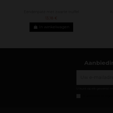
Eendenpaté met zwarte truffel
K
13,18 €
In winkelwagen
Aanbiedin
U kunt op elk gewenst m
Ik accepteer de
algem