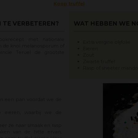
Koop truffel
N TE VERBETEREN?
WAT HEBBEN WE N
ookrecept met nationale
Extra vergine olijfolie
n de knol melanosporum of
Eieren
incie Teruel de grootste
Zout
Zwarte truffel
Rasp of sheeter mando
e in een pan voordat we de
e eieren, waarbij we de
eer ze naar smaak en rasp
aken van de hitte ervan,