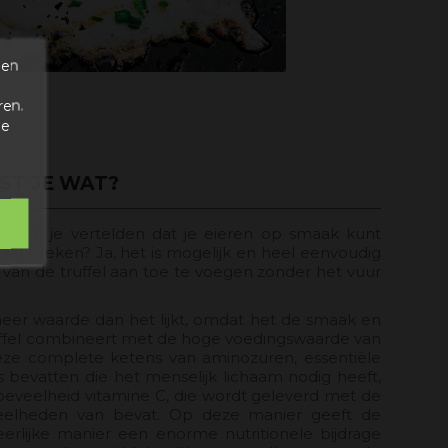
den
ren.
de
ST JE WAT?
ls we je vertelden dat je eieren op smaak kunt
al breken? Ja, het is mogelijk en heel eenvoudig
van de truffel aan toe te voegen zonder het vuur
eer waarde dan het lijkt, omdat het de smaak en
ruffel combineert met de hoge voedingswaarde van
deze complete ketens van aminozuren, essentiële
s bevatten die het menselijk lichaam nodig heeft,
oeveelheid vitamine C, die wordt geleverd met de
eveelheden van bevat. Op deze manier geeft de
rlijke manier een enorme nutritionele bijdrage