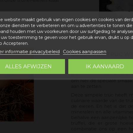
 onze truffel-eieren klaar
e website maakt gebruik van eigen cookies en cookies van der
erselie en ons recept te
onze diensten te verbeteren en om u advertenties te tonen die
voorgerecht, vergezeld van
band houden met uw voorkeuren door uw surfgedrag te analyse
uw toestemming te geven voor het gebruik ervan, drukt u op 
p Accepteren.
r informatie privacybeleid
Cookies aanpassen
CULINAIRE TRUC WI
ALLES AFWIJZEN
IK AANVAARD
Wat zou je ervan vinden a
brengen voordat ze de scha
om hier de speciale smaak 
aan te zetten.
Deze simpele truc heeft m
culinaire waarde van de t
de eieren. En het is dat 
mineralen en alle vitamine
behalve een aanzienlijke h
truffel, die er grote ho
combinatie ons op een hee