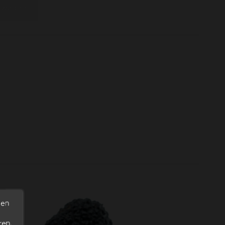
elwagen
den
ren.