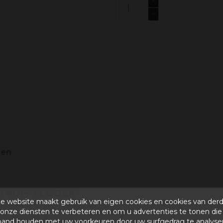
In wink
gen
 TRUFFELBOEK"
e website maakt gebruik van eigen cookies en cookies van der
onze diensten te verbeteren en om u advertenties te tonen die
 Association.
band houden met uw voorkeuren door uw surfgedrag te analyse