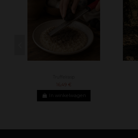
Truffelrasp
16,49 €
In winkelwagen