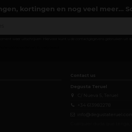
gen, kortingen en nog veel meer... Schr
oment weer uitschrijven. Hiervoor kunt u de contactgegevens gebruiken uit 
ene voorwaarden en privacybeleid
Contact us
Degusta Teruel
C/ Nueva 5, Teruel
+34 613982278
info@degustateruel.co
Cualquier duda que tenga, 