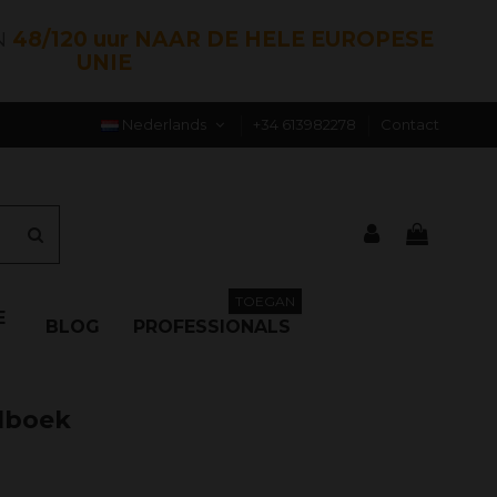
N
48/120 uur NAAR DE HELE EUROPESE
UNIE
Nederlands
+34 613982278
Contact
TOEGAN
E
BLOG
PROFESSIONALS
lboek