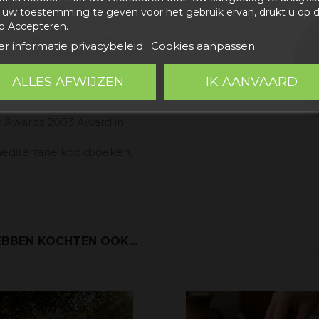
 actuele recepten
uw toestemming te geven voor het gebruik ervan, drukt u op 
, met als doel het plezier
p Accepteren.
tellen en te behouden en
r informatie privacybeleid
Cookies aanpassen
ken met Truffels bekend te
 koken.
ALLES AFWIJZEN
IK AANVAARD
 Awards 2003 Award in
 mediterrane kookboeken,
.
BBEN KOCHTEN OOK...