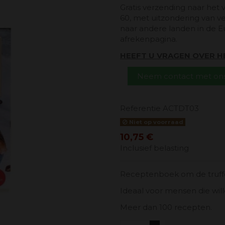
Gratis verzending naar het 
60, met uitzondering van v
naar andere landen in de E
afrekenpagina.
HEEFT U VRAGEN OVER 
Neem contact met ons
Referentie
ACTDT03
Niet op voorraad
10,75 €
Inclusief belasting
Receptenboek om de truffe
Ideaal voor mensen die wil
Meer dan 100 recepten.