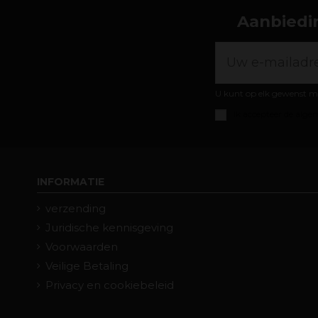
Aanbiedin
U kunt op elk gewenst m
Ik accepteer de
algem
INFORMATIE
verzending
Juridische kennisgeving
Voorwaarden
Veilige Betaling
Privacy en cookiebeleid