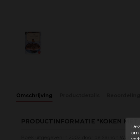
Omschrijving
Productdetails
Beoordelin
PRODUCTINFORMATIE "KOKEN MET
Dez
om 
Boek uitgegeven in 2002 door de Sarrión Women's
ver