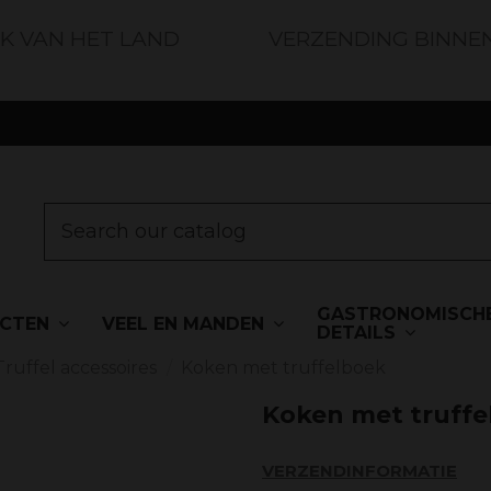
JK VAN HET LAND
VERZENDING BINNE
GASTRONOMISCH
UCTEN
VEEL EN MANDEN
DETAILS
Truffel accessoires
Koken met truffelboek
Koken met truffe
VERZENDINFORMATIE