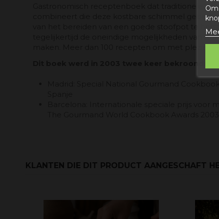
Gastronomisch receptenboek dat traditionele en
Om 
combineert die deze kostbare schimmel gebruiken
kno
van het bereiden van een goede stoofpot te hers
Mee
tegelijkertijd de oneindige mogelijkheden van Ko
maken. Meer dan 100 recepten om met plezier te
Dit boek werd in 2003 twee keer bekroond:
Madrid: Special National Gourmand Cookbook
Spanje
Barcelona: Internationale speciale prijs voor
The Gourmand World Cookbook Awards 2003
KLANTEN DIE DIT PRODUCT AANGESCHAFT HE