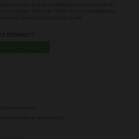
vasteland van Spanje bij bestellingen boven de €
erse perziken. Balearen 100€. Voor verzendkosten
uropese Unie kunt u terecht op de
HET PRODUCT?
 op via WhatsApp.
l te gebruiken.
len innoveren in de keuken.