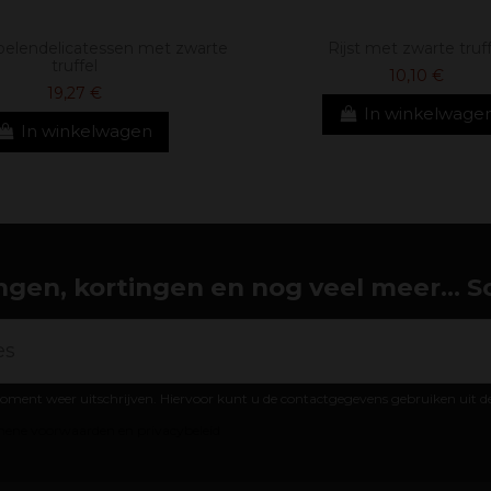
elendelicatessen met zwarte
Rijst met zwarte truff
truffel
10,10 €
19,27 €
In winkelwage
In winkelwagen
gen, kortingen en nog veel meer... Schr
oment weer uitschrijven. Hiervoor kunt u de contactgegevens gebruiken uit 
ene voorwaarden en privacybeleid