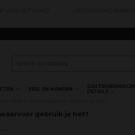
JK VAN HET LAND
VERZENDING BINNE
GASTRONOMISCH
UCTEN
VEEL EN MANDEN
DETAILS
Hoe maak je het en waarvoor gebruik je het?
 waarvoor gebruik je het?
iews