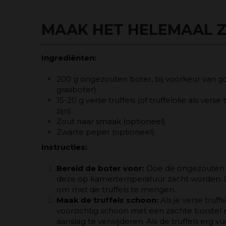
MAAK HET HELEMAAL Z
Ingrediënten:
200 g ongezouten boter, bij voorkeur van go
grasboter).
15-20 g verse truffels (of truffelolie als verse
zijn).
Zout naar smaak (optioneel).
Zwarte peper (optioneel).
Instructies:
Bereid de boter voor:
Doe de ongezouten b
deze op kamertemperatuur zacht worden. D
om met de truffels te mengen.
Maak de truffels schoon:
Als je verse truff
voorzichtig schoon met een zachte borstel 
aanslag te verwijderen. Als de truffels erg vui