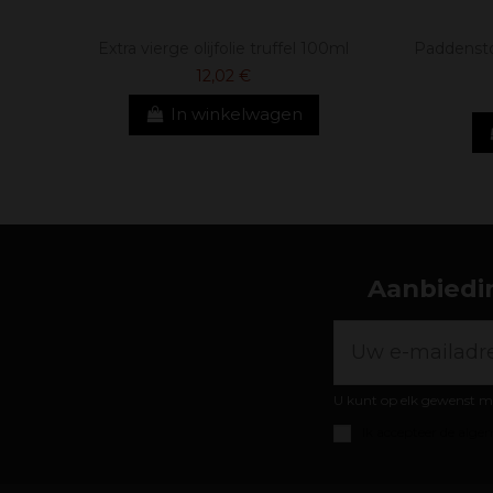
Extra vierge olijfolie truffel 100ml
Paddensto
12,02 €
In winkelwagen
Aanbiedin
U kunt op elk gewenst m
Ik accepteer de
algem