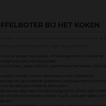
FFELBOTER BIJ HET KOKEN
bruiken we hem in de keuken om er het maximale uit te h
ionele gerechten naar een hoger niveau te tillen:
 om toe te voegen aan pasta- of risottogerechten. Meng he
kooktijd voor een intense smaak.
 rood vlees, zoals biefstuk, ossenhaas of lamsvlees. Gebruik
ureerd, worden ze een delicatesse met truffelboter.
 geschikt om geroosterde groenten, zoals asperges, champ
oe om de delicate smaak te behouden.
een eenvoudig maar heerlijk voorgerecht, smeer dan truffe
ren of zelfs een simpele omelet houdt, voeg dan tijdens he
 geven.
avoriete zoetigheden voor een extra gastronomisch tintje, 