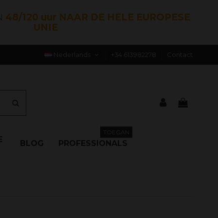
N
48/120 uur NAAR DE HELE EUROPESE
UNIE
Nederlands
+34 613982278
Contact
TOEGAN
E
BLOG
PROFESSIONALS