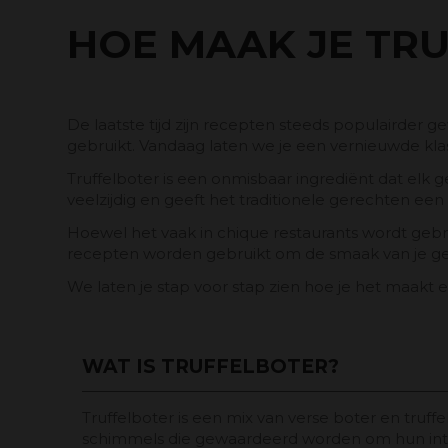
HOE MAAK JE TR
De laatste tijd zijn recepten steeds populairder
gebruikt. Vandaag laten we je een vernieuwde klass
Truffelboter is een onmisbaar ingrediënt dat elk 
veelzijdig en geeft het traditionele gerechten een v
Hoewel het vaak in chique restaurants wordt gebrui
recepten worden gebruikt om de smaak van je ge
We laten je stap voor stap zien hoe je het maakt e
WAT IS TRUFFELBOTER?
Truffelboter is een mix van verse boter en truff
schimmels die gewaardeerd worden om hun int