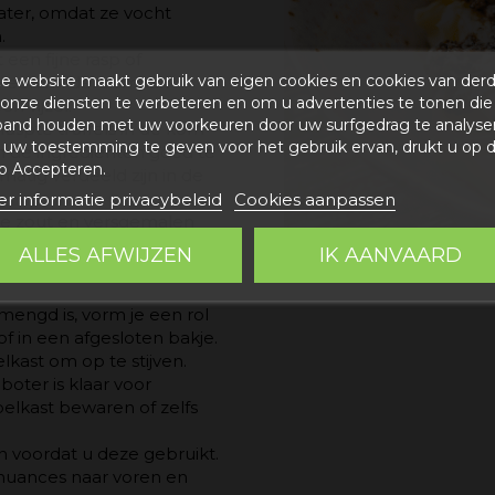
ater, omdat ze vocht
.
 een fijne rasp of
e website maakt gebruik van eigen cookies en cookies van der
 je een mildere smaak
onze diensten te verbeteren en om u advertenties te tonen die
n vijzel.
band houden met uw voorkeuren door uw surfgedrag te analyse
aspte truffels in de kom
uw toestemming te geven voor het gebruik ervan, drukt u op 
m de ingrediënten goed te
p Accepteren.
matig verdeeld zijn in de
r informatie privacybeleid
Cookies aanpassen
je zout en versgemalen
ken. Houd er rekening
ALLES AFWIJZEN
IK AANVAARD
aak hebben, dus je hoeft
engd is, vorm je een rol
of in een afgesloten bakje.
kast om op te stijven.
boter is klaar voor
elkast bewaren of zelfs
n voordat u deze gebruikt.
nuances naar voren en