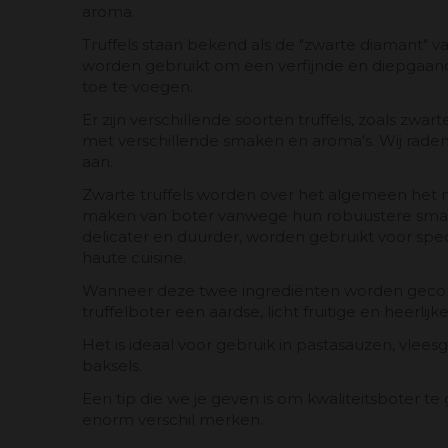
aroma.
Truffels staan ​​bekend als de "zwarte diamant" 
worden gebruikt om een ​​verfijnde en diepgaan
toe te voegen.
Er zijn verschillende soorten truffels, zoals zwart
met verschillende smaken en aroma's. Wij raden i
aan.
Zwarte truffels worden over het algemeen het m
maken van boter vanwege hun robuustere smaak, 
delicater en duurder, worden gebruikt voor spe
haute cuisine.
Wanneer deze twee ingrediënten worden gecom
truffelboter een aardse, licht fruitige en heerlij
Het is ideaal voor gebruik in pastasauzen, vlees
baksels.
Een tip die we je geven is om kwaliteitsboter te
enorm verschil merken.