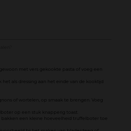
alen?
t gewoon met vers gekookte pasta of voeg een
 het als dressing aan het einde van de kooktijd
ignons of wortelen, op smaak te brengen. Voeg
lboter op een stuk knapperig toast.
t bakken een kleine hoeveelheid truffelboter toe
bijvoorbeeld bij het maken van bladerdeeg of