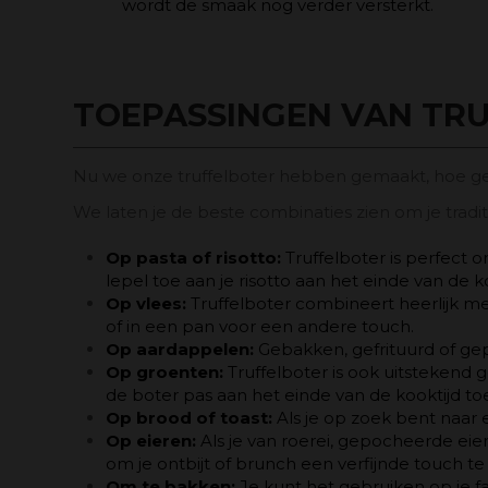
wordt de smaak nog verder versterkt.
TOEPASSINGEN VAN TRU
Nu we onze truffelboter hebben gemaakt, hoe ge
We laten je de beste combinaties zien om je tradit
Op pasta of risotto:
Truffelboter is perfect
lepel toe aan je risotto aan het einde van de 
Op vlees:
Truffelboter combineert heerlijk met
of in een pan voor een andere touch.
Op aardappelen:
Gebakken, gefrituurd of gep
Op groenten:
Truffelboter is ook uitstekend
de boter pas aan het einde van de kooktijd t
Op brood of toast:
Als je op zoek bent naar 
Op eieren:
Als je van roerei, gepocheerde eie
om je ontbijt of brunch een verfijnde touch te
Om te bakken:
Je kunt het gebruiken op je f