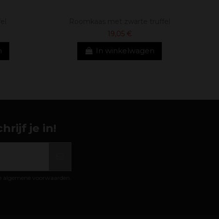
el
Roomkaas met zwarte truffel
19,05 €
n
In winkelwagen
ijf je in!
de algemene voorwaarden.