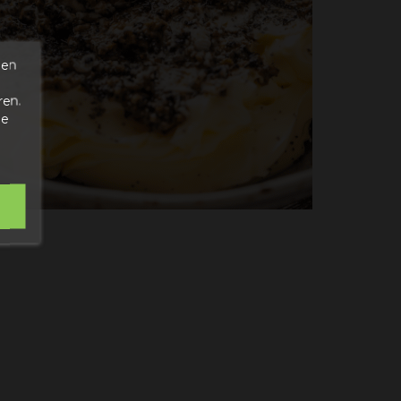
den
ren.
de