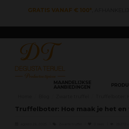
GRATIS VANAF € 100*
, AFHANKELI
MAANDELIJKSE
PROD
AANBIEDINGEN
Home
Blog
Zwarte truffel
Truffelboter: 
Truffelboter: Hoe maak je het en
agosto 26, 2025
Zwarte truffel
0
likes
28272 v