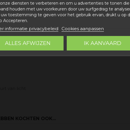
onze diensten te verbeteren en om u advertenties te tonen die
band houden met uw voorkeuren door uw surfgedrag te analyse
uw toestemming te geven voor het gebruik ervan, drukt u op 
p Accepteren.
r informatie privacybeleid
Cookies aanpassen
tuurlijke honing uit eigen oogst. Op traditionele wijze ve
er hoog. Met de hand gebotteld door decantatie om al zijn
ALLES AFWIJZEN
IK AANVAARD
Maestrazgo Cultureel Park en beschermd gebied
Red Natu
rt van licht
BBEN KOCHTEN OOK...