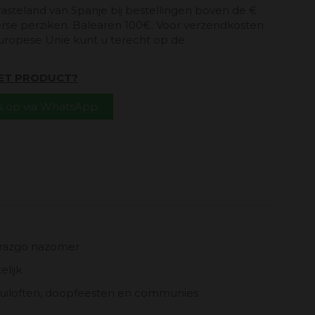
vasteland van Spanje bij bestellingen boven de €
erse perziken. Balearen 100€. Voor verzendkosten
uropese Unie kunt u terecht op de
HET PRODUCT?
 op via WhatsApp.
razgo nazomer
elijk
ruiloften, doopfeesten en communies