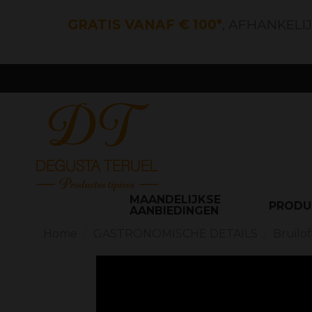
GRATIS VANAF € 100*
, AFHANKELI
MAANDELIJKSE
PROD
AANBIEDINGEN
Home
GASTRONOMISCHE DETAILS
Bruilof