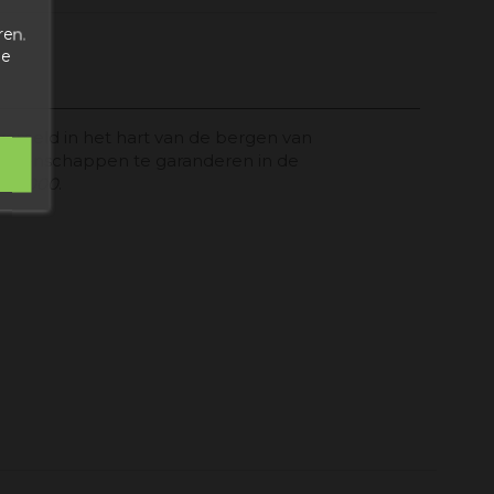
ren.
de
rzameld in het hart van de bergen van
 eigenschappen te garanderen in de
ra 2000
.