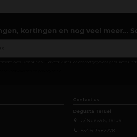
gen, kortingen en nog veel meer... Schr
oment weer uitschrijven. Hiervoor kunt u de contactgegevens gebruiken uit 
ene voorwaarden en privacybeleid
Contact us
Degusta Teruel
C/ Nueva 5, Teruel
+34 613982278