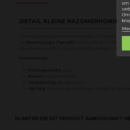
om 
ver
Om 
DETAIL KLEINE NAZOMERHONING
kno
Mee
Honing geproduceerd en verpakt in Spanje. 100% na
de
Maestrazgo (Teruel)
tussen 600 en 1.700 met
bijenteeltboerderij
Casa Montaña
gelegen in het 
Kenmerken:
Nettogewicht
: 45g
Bloem:
nazomerbloei
Verpakking:
decanteren
Opslag
: bewaar op een koele plaats uit de buu
KLANTEN DIE DIT PRODUCT AANGESCHAFT HE