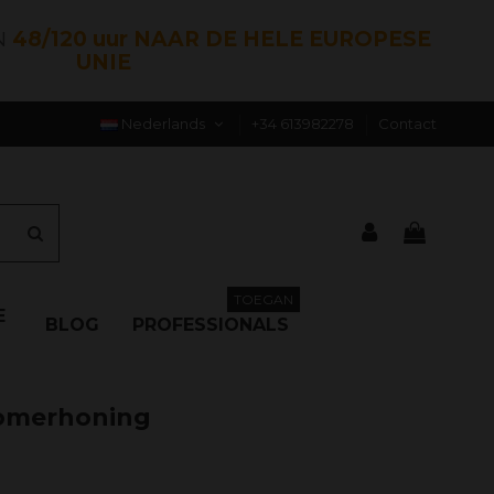
N
48/120 uur NAAR DE HELE EUROPESE
UNIE
Nederlands
+34 613982278
Contact
TOEGAN
E
BLOG
PROFESSIONALS
zomerhoning