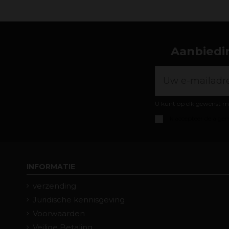
Aanbiedin
U kunt op elk gewenst m
Ik accepteer de
algem
INFORMATIE
verzending
Juridische kennisgeving
Voorwaarden
Veilige Betaling