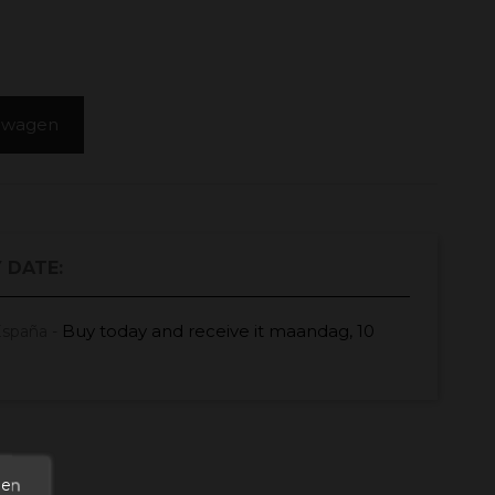
elwagen
 DATE:
Buy today
and receive it
maandag, 10
España -
den