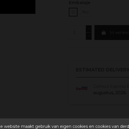
Embalaje
Sí
No
In wink
ESTIMATED DELIVERY
Correos Express 
augustus, 2026
gen
e website maakt gebruik van eigen cookies en cookies van der