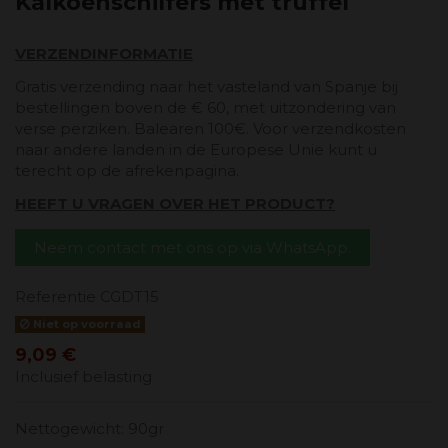
Kalkoenschilfers met truffel
VERZENDINFORMATIE
Gratis verzending naar het vasteland van Spanje bij
bestellingen boven de € 60, met uitzondering van
verse perziken. Balearen 100€. Voor verzendkosten
naar andere landen in de Europese Unie kunt u
terecht op de afrekenpagina.
HEEFT U VRAGEN OVER HET PRODUCT?
Neem contact met ons op via WhatsApp.
Referentie
CGDT15
Niet op voorraad
9,09 €
Inclusief belasting
Nettogewicht: 90gr