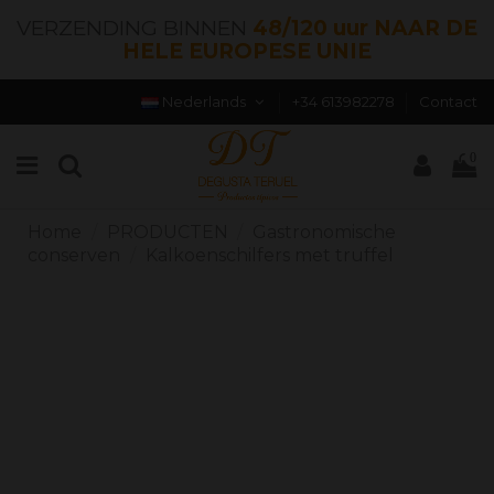
VERZENDING BINNEN
48/120 uur NAAR DE
HELE EUROPESE UNIE
Nederlands
+34 613982278
Contact
0
Home
PRODUCTEN
Gastronomische
conserven
Kalkoenschilfers met truffel