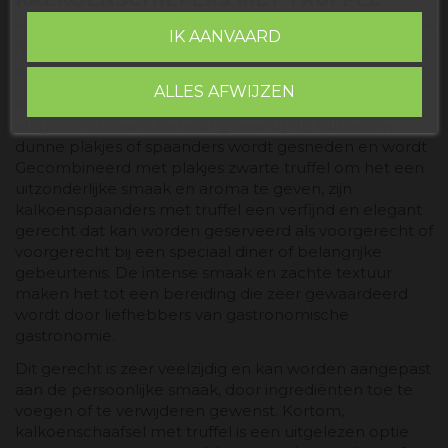
IK AANVAARD
Gekonfijte kalkoen met handuitgebeend, perfect voor
elke salade, tapa of bijgerecht.
ALLES AFWIJZEN
Kalkoenschaafsel met truffel is een heerlijke en
elegante culinaire bereiding waarbij de kalkoen in
dunne plakjes of spaanders wordt gesneden en wordt
Gecombineerd met plakjes zwarte truffel om het een
uitzonderlijke smaak en aroma te geven, zijn
kalkoenspaanders met truffel een verfijnd en elegant
gerecht dat kan worden geserveerd als voorgerecht of
voorgerecht bij een speciaal diner of belangrijke
gebeurtenis. De intense smaak en zachte textuur
maken het tot een bereiding die zeer gewaardeerd
wordt door liefhebbers van gastronomische
gastronomie.
Dit gerecht is zeer veelzijdig en kan worden aangepast
aan de persoonlijke smaak, door ingrediënten toe te
voegen of te verwijderen gewenst. Kortom,
kalkoenschaafsel met truffel is een uitgelezen optie