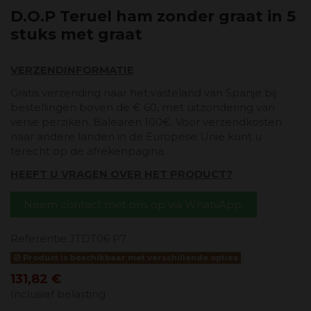
D.O.P Teruel ham zonder graat in 5
stuks met graat
VERZENDINFORMATIE
Gratis verzending naar het vasteland van Spanje bij
bestellingen boven de € 60, met uitzondering van
verse perziken. Balearen 100€. Voor verzendkosten
naar andere landen in de Europese Unie kunt u
terecht op de afrekenpagina.
HEEFT U VRAGEN OVER HET PRODUCT?
Neem contact met ons op via WhatsApp.
Referentie
JTDT06 P7
Product is beschikbaar met verschillende opties
131,82 €
Inclusief belasting