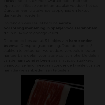
Teruel
een uitstekende kwaliteit heeft met een
optimale infiltratie van intramusculair vet door het ras
Duroc en een uitstekende sappigheid en textuur
dankzij de moederlijn.
Bovendien was Teruel ham de
eerste
oorsprongsbenaming in Spanje voor serranoham
,
die in 1984 werd goedgekeurd.
Dit product bestaat uit 5 blokjes van
ham zonder
been
van Oorsprongsbenaming. Door de ham in 5
stukken te ontbenen, wordt deze verdeeld in beter
hanteerbare delen voor latere consumptie. De delen
van de
ham zonder been
gaan in vacuümzakken,
waardoor ze lang meegaan zonder de kwaliteit van de
ham die we aanbieden aan te tasten.