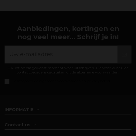
Aanbiedingen, kortingen en
nog veel meer... Schrijf je in!
U kunt op elk gewenst moment weer uitschrijven. Hiervoor kunt u de
contactgegevens gebruiken uit de algemene voorwaarden.
Ik accepteer de
algemene voorwaarden en privacybeleid
INFORMATIE
Contact us