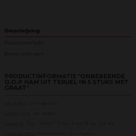
Omschrijving
Productdetails
Beoordelingen
PRODUCTINFORMATIE "ONBEBEENDE
D.O.P HAM UIT TERUEL IN 5 STUKS MET
GRAAT"
Genezing
: 24 maanden.
Oorsprong
: wit varken.
Gewicht
: 7kg - 7,5kg | 7,5 kg - 8 kg | 8 kg - 8,5 kg.
Ingrediënten
: Varkensham, zout, suiker,