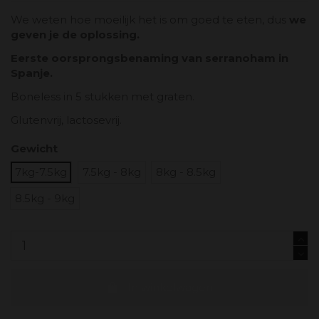
We weten hoe moeilijk het is om goed te eten, dus
we
geven je de oplossing.
Eerste oorsprongsbenaming van serranoham in
Spanje.
Boneless in 5 stukken met graten.
Glutenvrij, lactosevrij.
Gewicht
7kg-7.5kg
7.5kg - 8kg
8kg - 8.5kg
8.5kg - 9kg
In winkelwagen