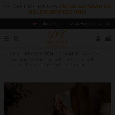
VERZENDING BINNEN
48/120 uur NAAR DE
HELE EUROPESE UNIE
Nederlands
+34 613982278
Contact
0
Home
PRODUCTEN
SPAANSE HAMMEN
Serranohammen Teruel
D.O.P Teruel
ham zonder graat in 5 stuks met graat