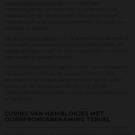
Regelmatige consumptie
: om in optimale
omstandigheden van een ham te genieten, is het
raadzaam om de taco's zonder been binnen 1 tot 2
maanden na aankoop te consumeren . Dit zorgt voor
versheid en smaak.
Op dit moment snijden
: om de kwaliteit van de ham te
behouden, wordt aanbevolen om telkens alleen de
nodige blokjes en laat de rest ongesneden. Zo blijft de
ham langer in goede conditie.
Houd er rekening mee dat ham een ​​natuurproduct is
en na verloop van tijd van smaak en textuur kan
veranderen. Door deze aanbevelingen op te volgen,
kunt u de hamblokjes zonder been in goede
omstandigheden bewaren om van hun unieke smaak
te genieten.
CURING VAN HAMBLOKJES MET
OORSPRONGSBENAMING TERUEL
De pekel van onze oorsprongsbenaming Teruel-taco's