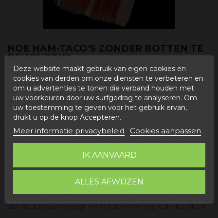
HOE HAM-TACO'S ZONDER BOTTEN TE
BEHOUDEN?
Deze website maakt gebruik van eigen cookies en
cookies van derden om onze diensten te verbeteren en
Om de
hamblokjes zonder been
goed te bewaren
om u advertenties te tonen die verband houden met
nadat ze uit de vacuümzak zijn gehaald, raad ik aan om
uw voorkeuren door uw surfgedrag te analyseren. Om
deze richtlijnen te volgen:
uw toestemming te geven voor het gebruik ervan,
drukt u op de knop Accepteren.
Bewaren
: De taco's moeten in een gekoelde ruimte
staan. Ons advies is om het, als je het gaat eten,
Meer informatie privacybeleid
Cookies aanpassen
ongeveer een uur op kamertemperatuur te laten
staan ​​voordat je het gaat snijden.
IK AANVAARD
Inpakken
: Als je het hamblok zonder been nog een
keer gaat bewaren, raden we aan om het af te dekken
ALLES AFWIJZEN
of met hetzelfde plastic vacuüm zak die wordt
geleverd of met transparante folie, om te voorkomen
dat de taco uitdroogt en zet hem terug in de koelkast.