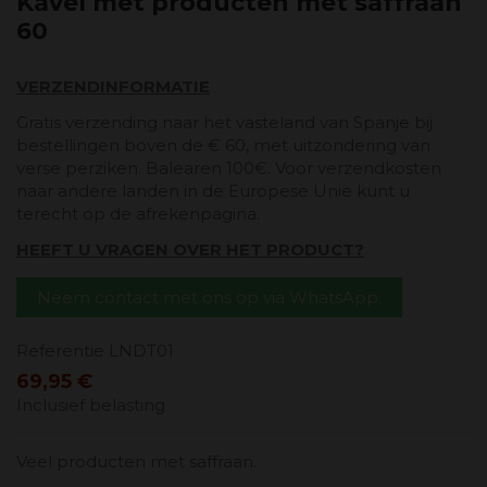
Kavel met producten met saffraan
60
VERZENDINFORMATIE
Gratis verzending naar het vasteland van Spanje bij
bestellingen boven de € 60, met uitzondering van
verse perziken. Balearen 100€. Voor verzendkosten
naar andere landen in de Europese Unie kunt u
terecht op de afrekenpagina.
HEEFT U VRAGEN OVER HET PRODUCT?
Neem contact met ons op via WhatsApp.
Referentie
LNDT01
69,95 €
Inclusief belasting
Veel producten met saffraan.