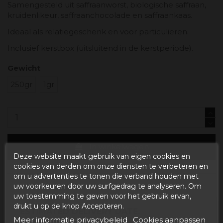
Samengesteld uit saffraanworst, biologische saffraan,
kruidenlikeur, saffraanchocolade en saffraankaas.
Ideaal als relatiegeschenk en voor particulieren.
Inclusief kerstbox (uitsluitend in de kerstperiode).
Gewicht
250gr
1gr
In winkelwagen
Deze website maakt gebruik van eigen cookies en
cookies van derden om onze diensten te verbeteren en
om u advertenties te tonen die verband houden met
uw voorkeuren door uw surfgedrag te analyseren. Om
uw toestemming te geven voor het gebruik ervan,
drukt u op de knop Accepteren.
ESTIMATED DELIVERY DATE:
Meer informatie privacybeleid
Cookies aanpassen