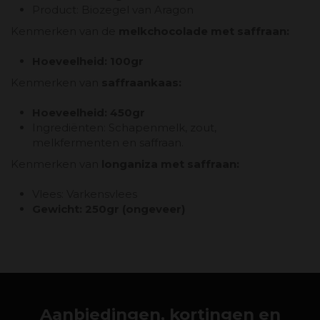
Product: Biozegel van Aragon
Kenmerken van de
melkchocolade met saffraan:
Hoeveelheid: 100gr
Kenmerken van
saffraankaas:
Hoeveelheid: 450gr
Ingrediënten: Schapenmelk, zout,
melkfermenten en saffraan.
Kenmerken van
longaniza met saffraan:
Vlees: Varkensvlees
Gewicht: 250gr (ongeveer)
Aanbiedingen, kortingen en