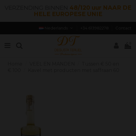
VERZENDING BINNEN
48/120 uur NAAR DE
HELE EUROPESE UNIE
Nederlands
+34 613982278
Contact
0
Home
VEEL EN MANDEN
Tussen € 50 en
€ 100
Kavel met producten met saffraan 60