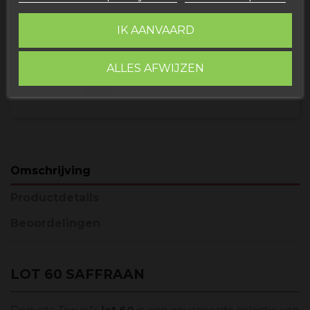
Buy today
and
Correos Express España -
IK AANVAARD
receive it
maandag, 10 augustus, 2026
Buy today
and
UPS Standard Europa -
ALLES AFWIJZEN
receive it
donderdag, 13 augustus,
2026
Omschrijving
Productdetails
Beoordelingen
LOT 60 SAFFRAAN
Degusta Teruel's
lot 60
is een gevarieerde selectie van