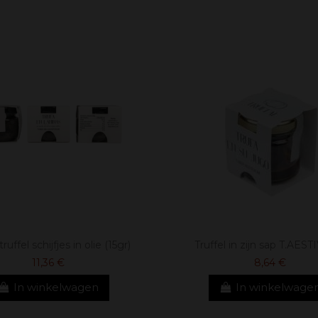
uffel schijfjes in olie (15gr)
Truffel in zijn sap T.AES
11,36 €
8,64 €
In winkelwagen
In winkelwage