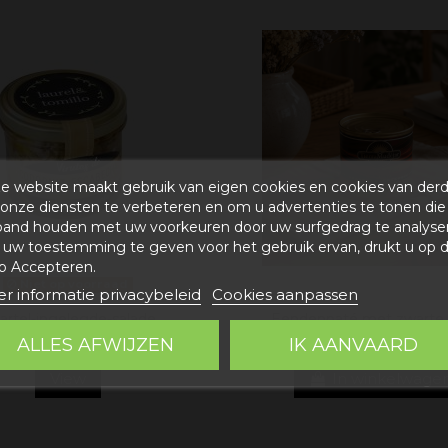
e website maakt gebruik van eigen cookies en cookies van der
onze diensten te verbeteren en om u advertenties te tonen die
band houden met uw voorkeuren door uw surfgedrag te analyse
uw toestemming te geven voor het gebruik ervan, drukt u op 
p Accepteren.
Niet op voorraad
r informatie privacybeleid
Cookies aanpassen
artel-ingelegde-salade
Eendenpaté met zwarte t
ALLES AFWIJZEN
IK AANVAARD
9,09 €
13,18 €
View
In winkelwage