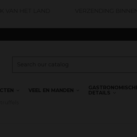
JK VAN HET LAND
VERZENDING BINNE
GASTRONOMISCH
UCTEN
VEEL EN MANDEN
DETAILS
truffels