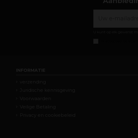
Aanbiedin
U kunt op elk gewenst m
Ik accepteer de
algem
INFORMATIE
verzending
Juridische kennisgeving
Voorwaarden
Veilige Betaling
Privacy en cookiebeleid