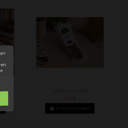
den
ren.
de
ruffel
Worst met truffel
5,41 €
n
In winkelwagen