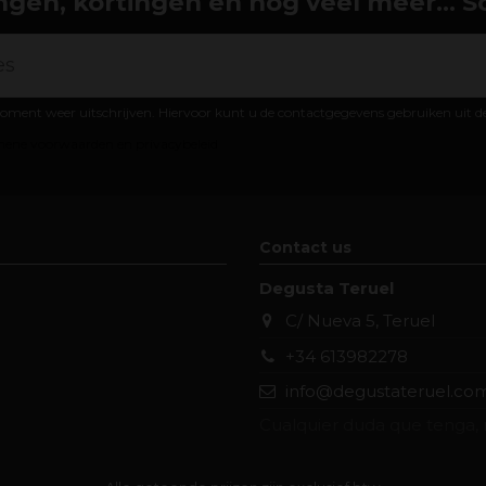
gen, kortingen en nog veel meer... Schr
oment weer uitschrijven. Hiervoor kunt u de contactgegevens gebruiken uit 
ene voorwaarden en privacybeleid
Contact us
Degusta Teruel
C/ Nueva 5, Teruel
+34 613982278
info@degustateruel.co
Cualquier duda que tenga, 