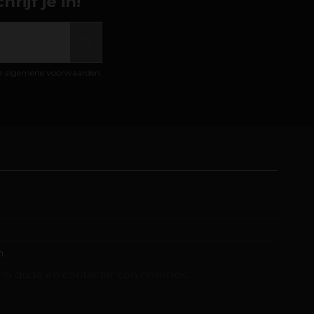
ijf je in!
de algemene voorwaarden.
m
no dude en contactar con nosotros.