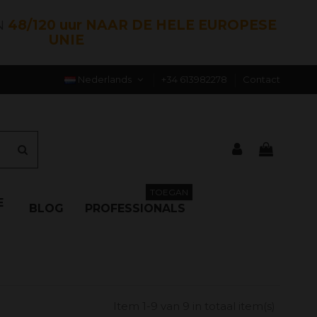
N
48/120 uur NAAR DE HELE EUROPESE
UNIE
Nederlands
+34 613982278
Contact
TOEGAN
E
BLOG
PROFESSIONALS
Item 1-9 van 9 in totaal item(s)