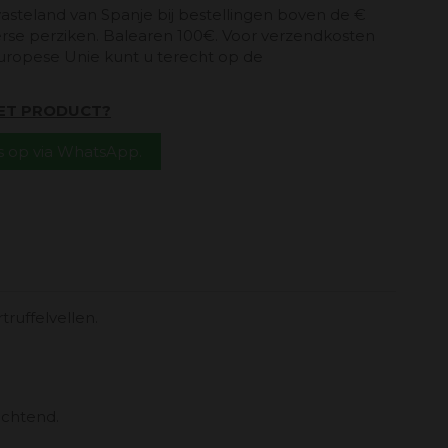
vasteland van Spanje bij bestellingen boven de €
erse perziken. Balearen 100€. Voor verzendkosten
uropese Unie kunt u terecht op de
HET PRODUCT?
 op via WhatsApp.
truffelvellen.
 ochtend.