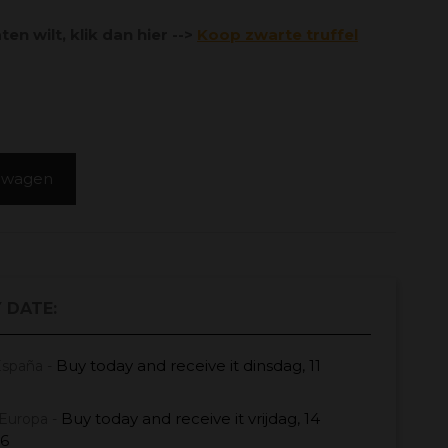
en wilt, klik dan hier -->
Koop zwarte truffel
elwagen
 DATE:
Buy today
and receive it
dinsdag, 11
España -
Buy today
and receive it
vrijdag, 14
Europa -
26