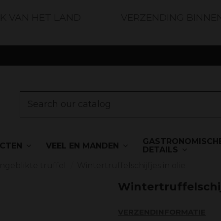
JK VAN HET LAND
VERZENDING BINNE
GASTRONOMISCH
UCTEN
VEEL EN MANDEN
DETAILS
Ingeblikte truffel
Wintertruffelschijfjes in olie
Wintertruffelschij
VERZENDINFORMATIE