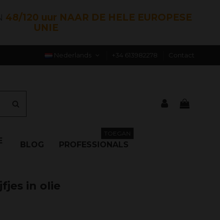
N
48/120 uur NAAR DE HELE EUROPESE
UNIE
Nederlands
+34 613982278
Contact
TOEGAN
E
BLOG
PROFESSIONALS
fjes in olie