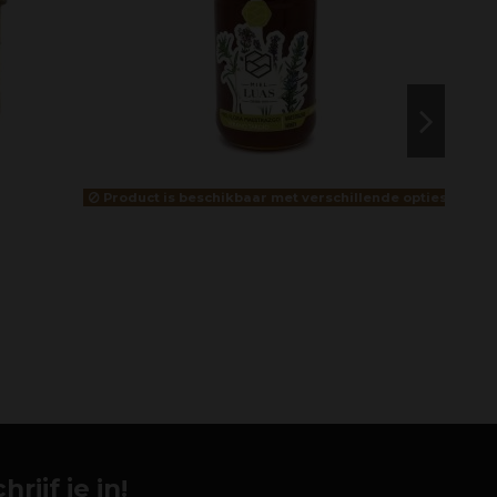
Product is beschikbaar met verschillende opties
ijf je in!