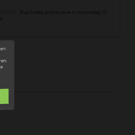
Buy today
and receive it
woensdag, 12
EUROPA -
26
den
ren.
de