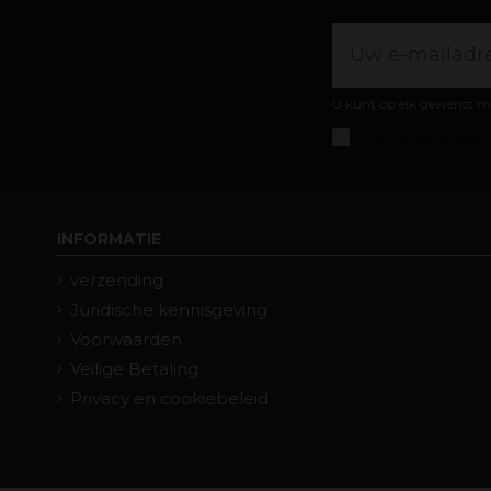
U kunt op elk gewenst m
Ik accepteer de
algem
INFORMATIE
verzending
Juridische kennisgeving
Voorwaarden
Veilige Betaling
Privacy en cookiebeleid