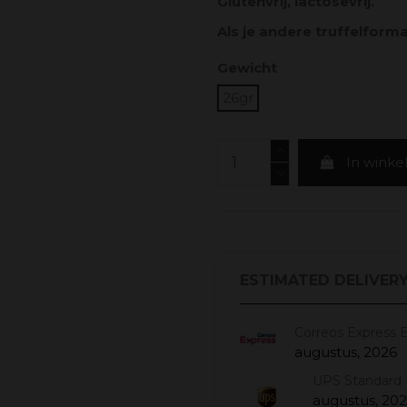
Glutenvrij, lactosevrij.
Als je andere truffelformat
Gewicht
26gr
In wink
ESTIMATED DELIVERY
Correos Express 
augustus, 2026
UPS Standard 
augustus, 20