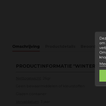
Dez
om 
Omschrijving
Productdetails
Beoordelin
ver
Om 
kno
Mee
PRODUCTINFORMATIE "WINTERTRUFF
Nettogewicht
: 26gr
Geen bewaarmiddelen of kleurstoffen
Glazen container
Vervaldatum
: 3 jaar