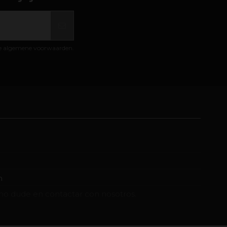
de algemene voorwaarden.
m
no dude en contactar con nosotros.