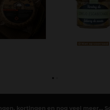
Niet op voorraad
gen, kortingen en nog veel meer... Schr