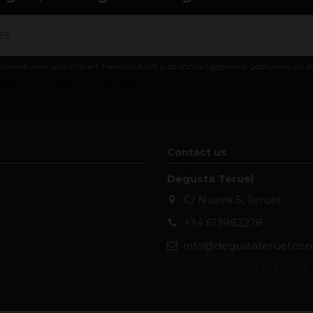
oment weer uitschrijven. Hiervoor kunt u de contactgegevens gebruiken uit 
ene voorwaarden en privacybeleid
Contact us
Degusta Teruel
C/ Nueva 5, Teruel
+34 613982278
info@degustateruel.co
Cualquier duda que tenga, 