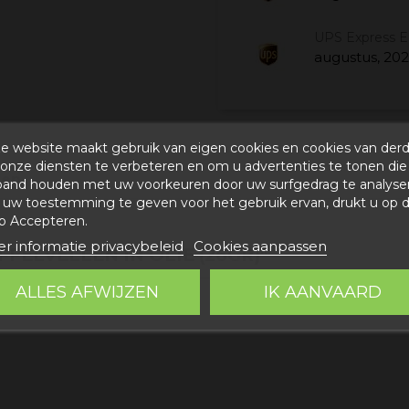
UPS Express 
augustus, 20
e website maakt gebruik van eigen cookies en cookies van der
onze diensten te verbeteren en om u advertenties te tonen die
gen
band houden met uw voorkeuren door uw surfgedrag te analyse
uw toestemming te geven voor het gebruik ervan, drukt u op 
p Accepteren.
r informatie privacybeleid
Cookies aanpassen
ELVELLEN IN OLIE (26GR)"
ALLES AFWIJZEN
IK AANVAARD