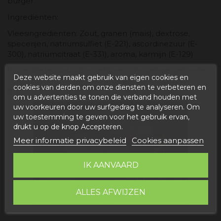
burger.
Ingrediënten:
Vleesingrediënten: Zout, granen (maïs), dextrose,
specerijen, natriumsulfiet (E-221), ascordinezuur (E-
300), natriumcitraat (E-331), aroma, karmijn (E-129)
Ingrediënten saus: Zonnebloemolie, geheel geharde
Deze website maakt gebruik van eigen cookies en
zonnebloemolie, tomaat, kruiden, zout, glucose-
cookies van derden om onze diensten te verbeteren en
fructosestroop, azijn, aroma, rookaroma.
om u advertenties te tonen die verband houden met
uw voorkeuren door uw surfgedrag te analyseren. Om
uw toestemming te geven voor het gebruik ervan,
drukt u op de knop Accepteren.
Meer informatie privacybeleid
Cookies aanpassen
IK AANVAARD
ALLES AFWIJZEN