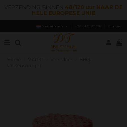
VERZENDING BINNEN
48/120 uur NAAR DE
HELE EUROPESE UNIE
Nederlands
+34 613982278
Contact
0
Home
MARKT
Vers vlees
BBQ-
varkensburger