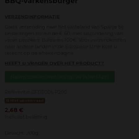
BBQ-varkensburger
VERZENDINFORMATIE
Gratis verzending naar het vasteland van Spanje bij
bestellingen boven de € 60, met uitzondering van
verse perziken. Balearen 100€. Voor verzendkosten
naar andere landen in de Europese Unie kunt u
terecht op de afrekenpagina.
HEEFT U VRAGEN OVER HET PRODUCT?
Neem contact met ons op via WhatsApp.
Referentie
CFDT006 P200
Niet op voorraad
2,68 €
Inclusief belasting
Gewicht: 200g