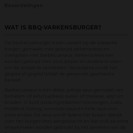
Beoordelingen
WAT IS BBQ-VARKENSBURGER?
De barbecueburger is een variant op de klassieke
burger, gemaakt met gekruid varkensvlees en
overgoten met barbecuesaus. Varkensvlees kan
worden gekruid met zout, peper en andere kruiden
om de smaak te versterken. Vervolgens wordt het
gegrild of gegrild totdat de gewenste gaarheid is
bereikt.
Barbecuesaus is een dikke, pittige saus gemaakt van
tomaten- of ketchupbasis, suiker of melasse, azijn en
kruiden. U kunt extra ingrediënten toevoegen, zoals
mosterd, honing, worcestersaus en hete saus voor
extra smaak. De saus wordt tijdens het koken rijkelijk
over het burgervlees aangebracht en kan ook als extra
smaakmaker worden gebruikt bij het serveren van de