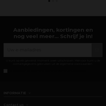
Aanbiedingen, kortingen en
nog veel meer... Schrijf je in!
U kunt op elk gewenst moment weer uitschrijven. Hiervoor kunt u de
contactgegevens gebruiken uit de algemene voorwaarden.
Ik accepteer de
algemene voorwaarden en privacybeleid
INFORMATIE
Contact us