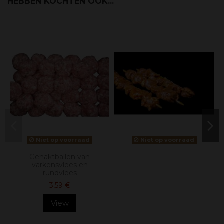
HEBBEN KOCHTEN OOK...
Niet op voorraad
Niet op voorraad
Gehaktballen van
varkensvlees en
rundvlees
3,59 €
View