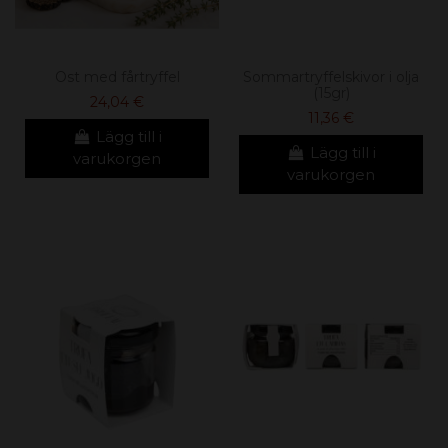
Ost med fårtryffel
Sommartryffelskivor i olja
(15gr)
24,04 €
11,36 €
Lägg till i
Lägg till i
varukorgen
varukorgen