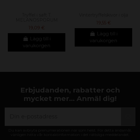
Tryffel i saft T.
Vintertryffelskivor i olja
MELANOSPORUM
19,55 €
19,09 €
Lägg till i
Lägg till i
varukorgen
varukorgen
Erbjudanden, rabatter och
mycket mer... Anmäl dig!
Du kan avbryta prenumerationen när som helst. För detta ändamål,
vänligen hitta vår kontaktinformation i det rättsliga meddelandet.