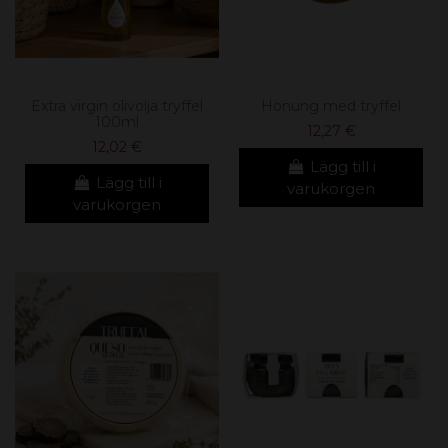
Extra virgin olivolja tryffel
Honung med tryffel
100ml
12,27 €
12,02 €
Lägg till i
Lägg till i
varukorgen
varukorgen