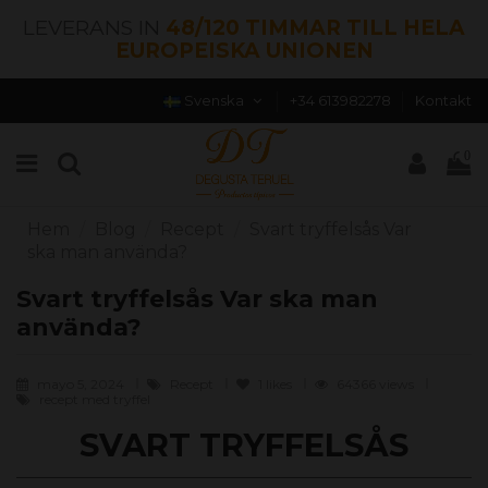
LEVERANS IN
48/120 TIMMAR TILL HELA
EUROPEISKA UNIONEN
Svenska
+34 613982278
Kontakt
0
Hem
Blog
Recept
Svart tryffelsås Var
ska man använda?
Svart tryffelsås Var ska man
använda?
mayo 5, 2024
Recept
1
likes
64366 views
recept med tryffel
SVART TRYFFELSÅS