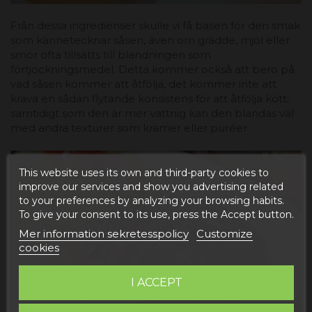
Från dessa ingredienser skulle vi få basen för den smak
som kännetecknar såsen, även om grädde, mjöl eller
smör ofta tillsätts till blandningen som
förtjockningsmedel. Detta kommer också att bero på
vad såsen kommer att åtfölja, det kommer inte att
kräva en sådan flytande konsistens för att åtfölja kött;
samtidigt som den är mer vattnig kan den blandas väl
med andra texturer som krämer eller puréer.
This website uses its own and third-party cookies to
improve our services and show you advertising related
to your preferences by analyzing your browsing habits.
To give your consent to its use, press the Accept button.
Mer information sekretesspolicy
Customize
cookies
I ACCEPT