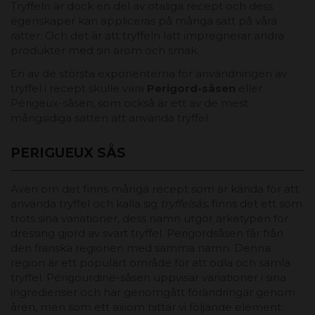
Tryffeln är dock en del av otaliga recept och dess
egenskaper kan appliceras på många sätt på våra
rätter. Och det är att tryffeln lätt impregnerar andra
produkter med sin arom och smak.
En av de största exponenterna för användningen av
tryffel i recept skulle vara
Perigord-såsen
eller
Périgeux-såsen, som också är ett av de mest
mångsidiga sätten att använda tryffel.
PERIGUEUX SÅS
Även om det finns många recept som är kända för att
använda tryffel och kalla sig
tryffelsås
, finns det ett som
trots sina variationer, dess namn utgör arketypen för
dressing gjord av svart tryffel. Perigordsåsen får från
den franska regionen med samma namn. Denna
region är ett populärt område för att odla och samla
tryffel. Périgourdine-såsen uppvisar variationer i sina
ingredienser och har genomgått förändringar genom
åren, men som ett axiom hittar vi följande element: