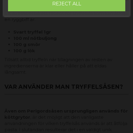
REJECT ALL
Ett exempel på ett recept för tryffelsås som kan åtfölja
en ryggbiff är:
Svart tryffel 1gr
100 ml nötbuljong
100 g smör
100 g lök
Tillsätt alltid tryffeln när tillagningen av resten av
ingredienserna är klar eller håller på att eldas
långsamt.
VAR ANVÄNDER MAN TRYFFELSÅSEN?
Även om Perigordsåsen ursprungligen används för
köttgrytor
, är det möjligt att den vanligaste
användningen för vilken tryffelsås används är att åtfölja
pasta. I slutändan resulterar det i en väldigt unik