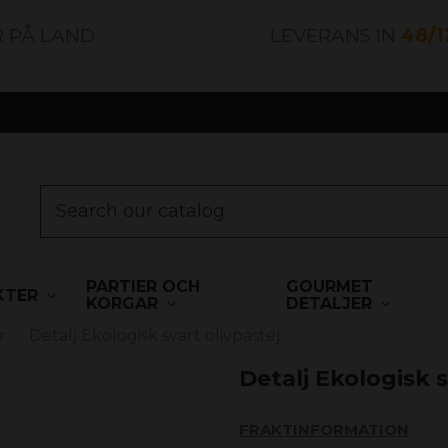
R PÅ LAND
LEVERANS IN
48/
PARTIER OCH
GOURMET
KTER
KORGAR
DETALJER
r
Detalj Ekologisk svart olivpastej
Detalj Ekologisk s
FRAKTINFORMATION