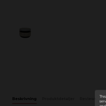
This
Beskrivning
Produktdetaljer
Reviews
serv
anal