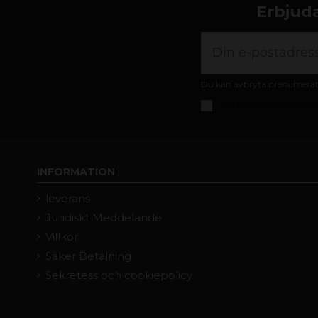
Erbjuda
Du kan avbryta prenumeratio
Jag accepterar
allmänna
INFORMATION
leverans
Juridiskt Meddelande
Villkor
Säker Betalning
Sekretess och cookiepolicy