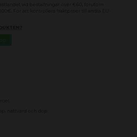
 fastlandet vid beställningar över €60, förutom
00€. För att kontrollera fraktpriser till andra EU-
DUKTEN?
App
ruel.
lop, nattvard och dop.