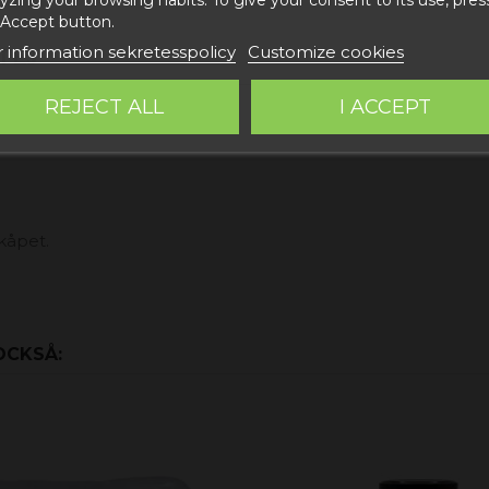
 Accept button.
 information sekretesspolicy
Customize cookies
TEJ
REJECT ALL
I ACCEPT
el.
skåpet.
OCKSÅ: