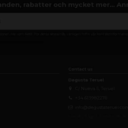
nden, rabatter och mycket mer... An
nen när som helst. För detta ändamål, vänligen hitta vår kontaktinformation 
 villkor och sekretesspolicy
Contact us
Degusta Teruel
C/ Nueva 5, Teruel
+34 613982278
info@degustateruel.co
Har du frågor, tveka inte at