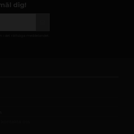
mäl dig!
i det rättsliga meddelandet.
m
t kontakta oss.