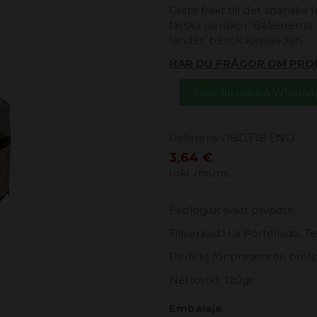
Gratis frakt till det spanska
färska persikor. Balearerna 1
länder, besök kassasidan.
HAR DU FRÅGOR OM PRO
Skriv till oss på Whats
Referens
DBDT18 ENO
3,64 €
Inkl. moms
Ekologisk svart olivpaté.
Tillverkad i La Portellada, Te
Perfekt för presenter, bröl
Nettovikt: 120gr
Embalaje