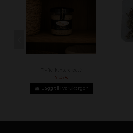
Tryffel kantarellpaté
9,05 €
Lägg till i varukorgen