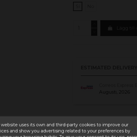
Sí
No
Lägg till
ESTIMATED DELIVERY
Correos Express 
Augusti, 2026
 website uses its own and third-party cookies to improve our
ices and show you advertising related to your preferences by
yzing your browsing habits. To give your consent to its use, pres