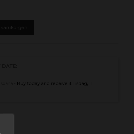
 i varukorgen
 DATE:
Buy today
and receive it
Tisdag, 11
España -
s