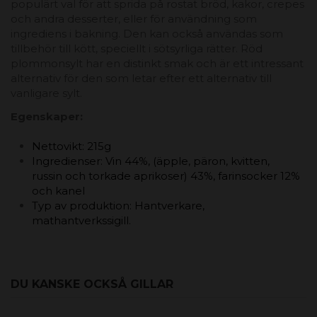
populärt val för att sprida på rostat bröd, kakor, crepes
och andra desserter, eller för användning som
ingrediens i bakning. Den kan också användas som
tillbehör till kött, speciellt i sötsyrliga rätter. Röd
plommonsylt har en distinkt smak och är ett intressant
alternativ för den som letar efter ett alternativ till
vanligare sylt.
Egenskaper:
Nettovikt: 215g
Ingredienser: Vin 44%, (äpple, päron, kvitten,
russin och torkade aprikoser) 43%, farinsocker 12%
och kanel
Typ av produktion: Hantverkare,
mathantverkssigill.
DU KANSKE OCKSÅ GILLAR