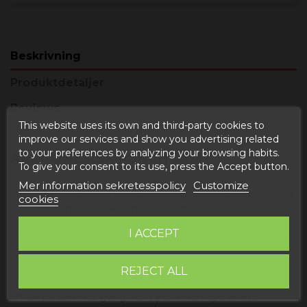
Beskrivning
Produktdetaljer
Reviews
This website uses its own and third-party cookies to
improve our services and show you advertising related
to your preferences by analyzing your browsing habits.
ARAGONESISK PUNCH JAM
To give your consent to its use, press the Accept button.
Mer information sekretesspolicy
Customize
Vår gourmetsylt är handgjord i Foz-Calanda. Sylt av alla
cookies
slag, med innovativa och djärva smaker.
Aragonese ponche sylt är en söt, tjock konserv gjord av
I ACCEPT
äpple, päron, vin, torkade aprikoser och socker.
Frukterna puttras med socker tills de löser sig och
REJECT ALL
blandningen tjocknar och bildar en sylt med sötsyrlig
smak på samma gång. Röd plommonsylt är ett