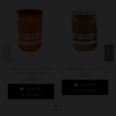
Sylt med morot, äpple
Kakaosylt med chili
och citronsmak
6,18 €
6,18 €
Lägg till i
Lägg till i
varukorgen
varukorgen