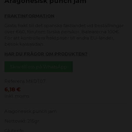
Aragonesisk punch jam
FRAKTINFORMATION
Gratis frakt till det spanska fastlandet vid beställningar
över €60, förutom färska persikor. Balearerna 100€.
För att kontrollera fraktpriser till andra EU-länder,
besök kassasidan.
HAR DU FRÅGOR OM PRODUKTEN?
Skriv till oss på WhatsApp
Referens
MEDT07
6,18 €
Inkl. moms
Aragonesisk punch jam
Nettovikt: 215gr.
Glutenfri