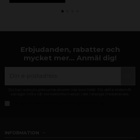
Erbjudanden, rabatter och
mycket mer... Anmäl dig!
Du kan avbryta prenumerationen när som helst. För detta ändamål,
vänligen hitta vår kontaktinformation i det rättsliga meddelandet.
Jag accepterar
allmänna villkor och sekretesspolicy
INFORMATION