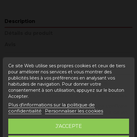
Description
Détails du produit
Avis
Ce site Web utilise ses propres cookies et ceux de tiers
CONFITURE DE PUNCH ARAGONAIS
pour améliorer nos services et vous montrer des
publicités liées à vos préférences en analysant vos
Nos confitures gourmandes sont fabriquées
habitudes de navigation. Pour donner votre
artisanalement à Foz-Calanda. Des confitures de
consentement à son utilisation, appuyez sur le bouton
toutes sortes, aux saveurs innovantes et audacieuses.
Accepter.
Plus d'informations sur la politique de
La confiture de ponche aragonaise est une confiture
confidentialité
Personnaliser les cookies
sucrée et épaisse à base de pomme, de poire, de vin,
d'abricots secs et de sucre.
J'ACCEPTE
Les fruits sont mijotés avec du sucre jusqu'à ce qu'ils se
dissolvent et que le mélange épaississe, formant une