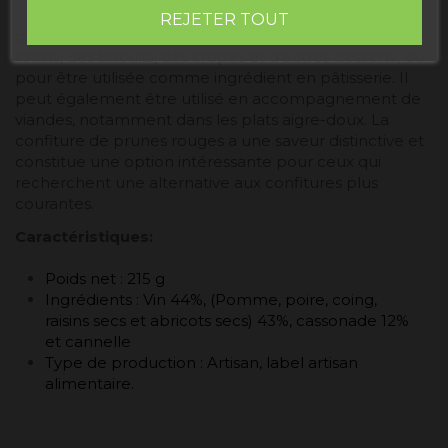
confiture au goût aigre-doux à la fois. La confiture de
REJETER TOUT
prunes rouges est un choix populaire pour tartiner des
toasts, des biscuits, des crêpes et d'autres desserts, ou
pour être utilisée comme ingrédient en pâtisserie. Il
peut également être utilisé en accompagnement de
viandes, notamment dans les plats aigre-doux. La
confiture de prunes rouges a une saveur distinctive et
constitue une option intéressante pour ceux qui
recherchent une alternative aux confitures plus
courantes.
Caractéristiques:
Poids net : 215 g
Ingrédients : Vin 44%, (Pomme, poire, coing,
raisins secs et abricots secs) 43%, cassonade 12%
et cannelle
Type de production : Artisan, label artisan
alimentaire.