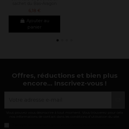
sachet du Bas-Aragon
6,18 €
Ajouter au
panier
Offres, réductions et bien plus
encore... Inscrivez-vous !
Vous pouvez vous désinscrire à tout moment. Vous trouverez pour cela
nos informations de contact dans les conditions d'utilisation du site.
J'accepte les
conditions générales et politique de confidentialité