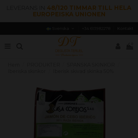
LEVERANS IN
48/120 TIMMAR TILL HELA
EUROPEISKA UNIONEN
Svenska
+34 613982278
Kontakt
0
Hem
PRODUKTER
SPANSKA SKINKOR
Iberiska skinkor
Iberisk skivad skinka 50%