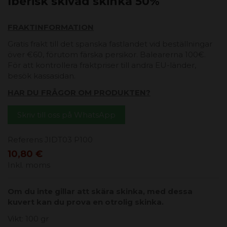
Iberisk skivad skinka 50%
FRAKTINFORMATION
Gratis frakt till det spanska fastlandet vid beställningar
över €60, förutom färska persikor. Balearerna 100€.
För att kontrollera fraktpriser till andra EU-länder,
besök kassasidan.
HAR DU FRÅGOR OM PRODUKTEN?
Skriv till oss på WhatsApp
Referens
JIDT03 P100
10,80 €
Inkl. moms
Om du inte gillar att skära skinka, med dessa
kuvert kan du prova en otrolig skinka.
Vikt: 100 gr