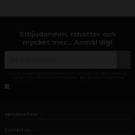
Erbjudanden, rabatter och
mycket mer... Anmäl dig!
Du kan avbryta prenumerationen när som helst. För detta ändamål,
vänligen hitta vår kontaktinformation i det rättsliga meddelandet.
Jag accepterar
allmänna villkor och sekretesspolicy
INFORMATION
Contact us