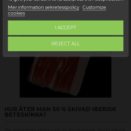
Den skivade 50 % iberiska beteskinkan skärs i tunna
Mer information sekretesspolicy
Customize
skivor för att underlätta konsumtionen och
cookies
vakuumförpackas för att bevara sin fräschör. Det är ett
bekvämt alternativ för dem som vill njuta av smaken av
I ACCEPT
iberisk skinka utan att behöva skära den manuellt.
REJECT ALL
HUR ÄTER MAN 50 % SKIVAD IBERISK
BETESKINKA?
Vår rekommendation när du konsumerar skivad iberisk