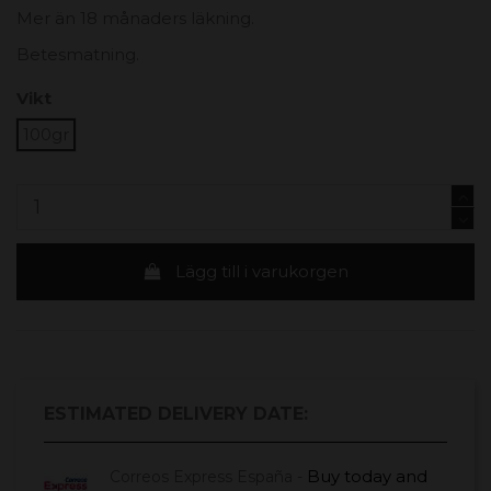
Mer än 18 månaders läkning.
Betesmatning.
Vikt
100gr
Lägg till i varukorgen
ESTIMATED DELIVERY DATE:
Buy today
and
Correos Express España -