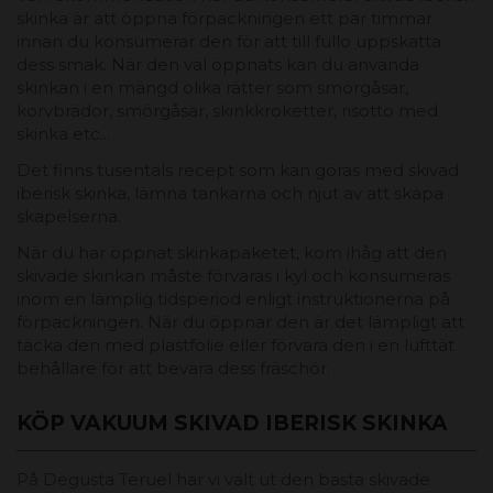
skinka är att öppna förpackningen ett par timmar
innan du konsumerar den för att till fullo uppskatta
dess smak. När den väl öppnats kan du använda
skinkan i en mängd olika rätter som smörgåsar,
korvbrädor, smörgåsar, skinkkroketter, risotto med
skinka etc...
Det finns tusentals recept som kan göras med skivad
iberisk skinka, lämna tankarna och njut av att skapa
skapelserna.
När du har öppnat skinkapaketet, kom ihåg att den
skivade skinkan måste förvaras i kyl och konsumeras
inom en lämplig tidsperiod enligt instruktionerna på
förpackningen. När du öppnar den är det lämpligt att
täcka den med plastfolie eller förvara den i en lufttät
behållare för att bevara dess fräschör.
KÖP VAKUUM SKIVAD IBERISK SKINKA
På Degusta Teruel har vi valt ut den bästa skivade