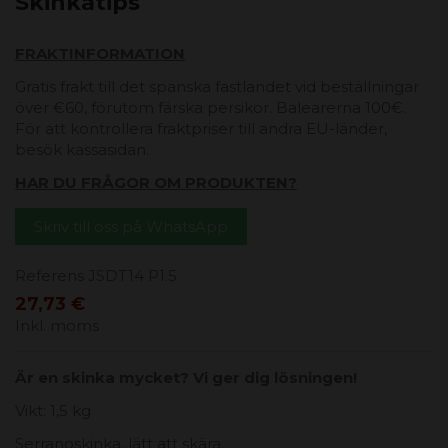
Skinkatips
FRAKTINFORMATION
Gratis frakt till det spanska fastlandet vid beställningar
över €60, förutom färska persikor. Balearerna 100€.
För att kontrollera fraktpriser till andra EU-länder,
besök kassasidan.
HAR DU FRÅGOR OM PRODUKTEN?
Skriv till oss på WhatsApp
Referens
JSDT14 P1.5
27,73 €
Inkl. moms
Är en skinka mycket? Vi ger dig lösningen!
Vikt: 1,5 kg
Serranoskinka, lätt att skära.