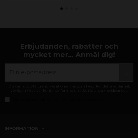
Erbjudanden, rabatter och
mycket mer... Anmäl dig!
Du kan avbryta prenumerationen när som helst. För detta ändamål,
vänligen hitta vår kontaktinformation i det rättsliga meddelandet.
Jag accepterar
allmänna villkor och sekretesspolicy
INFORMATION