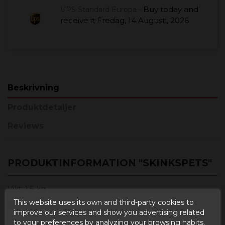
Buy today
and
UPS Standard Europa -
receive it
Fredag, 14 Augusti, 2026
Beskrivning
Produktdetaljer
Reviews
PRODUKTINFORMATION "SKINKSPETS"
Vikt
: 1,5 kg.
This website uses its own and third-party cookies to
Serranoskinka.
improve our services and show you advertising related
to your preferences by analyzing your browsing habits.