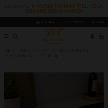
LEVERANS IN
48/120 TIMMAR TILL HELA
EUROPEISKA UNIONEN
Svenska
+34 613982278
Kontakt
0
Hem
PRODUKTER
SPANSKA SKINKOR
Serranoskinkor
Skinkatips